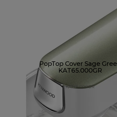
PopTop Cover Sage Gre
KAT65.000GR
KAT65.000GR