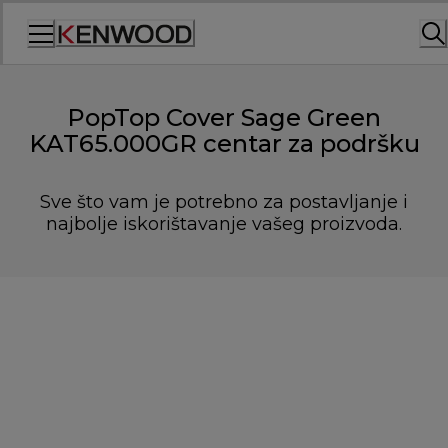
Skip
to
Content
PopTop Cover Sage Green
KAT65.000GR centar za podršku
Sve što vam je potrebno za postavljanje i
najbolje iskorištavanje vašeg proizvoda.