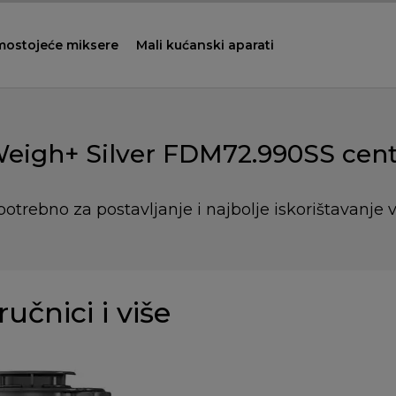
mostojeće miksere
Mali kućanski aparati
Weigh+ Silver FDM72.990SS cent
potrebno za postavljanje i najbolje iskorištavanje 
ručnici i više