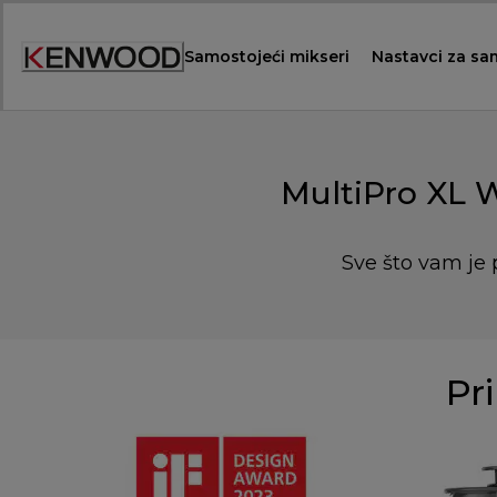
Skip
to
Samostojeći mikseri
Nastavci za sa
Content
MultiPro XL 
Sve što vam je 
Pri