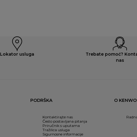
Lokator usluga
Trebate pomoć? Konta
nas
PODRŠKA
O KENW
Kontaktirajte nas
Radna
Često postavljana pitanja
Priručnik s uputama
Tražilica usluga
Sigurnosne informacije