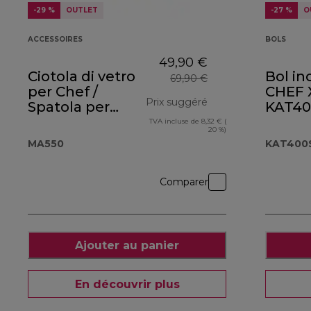
-29 %
OUTLET
-27 %
O
ACCESSOIRES
BOLS
49,90 €
Ciotola di vetro
Bol in
69,90 €
per Chef /
CHEF 
Prix suggéré
Spatola per
KAT40
Pasticceria
TVA incluse de 8,32 € (
prix original 69,90 
20 %)
MA550
MA550
KAT400
Comparer
Ajouter au panier
En découvrir plus