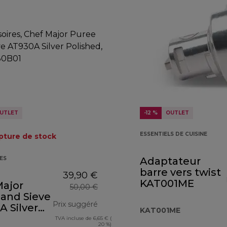
UTLET
-12 %
OUTLET
ESSENTIELS DE CUISINE
pture de stock
ES
Adaptateur
barre vers twist
39,90 €
KAT001ME
Major
50,00 €
 and Sieve
€
Prix suggéré
 Silver
KAT001ME
hed
TVA incluse de 6,65 € (
prix original 50,00 €
20 %)