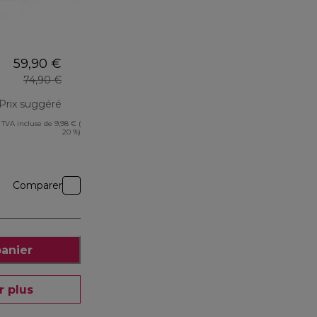
59,90 €
74,90 €
Prix suggéré
TVA incluse de 9,98 € (
prix original 74,90 €
20 %)
Comparer
panier
r plus