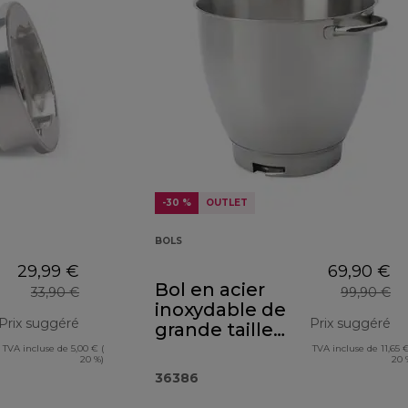
-30 %
OUTLET
BOLS
29,99 €
69,90 €
Bol en acier
33,90 €
99,90 €
inoxydable de
Prix suggéré
Prix suggéré
grande taille
avec anses
TVA incluse de 5,00 € (
TVA incluse de 11,65 €
prix original 33,90 €
pr
20 %)
20 
36386A
36386