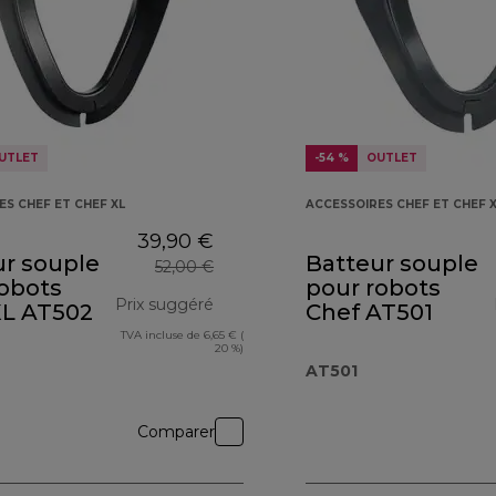
UTLET
-54 %
OUTLET
ES CHEF ET CHEF XL
ACCESSOIRES CHEF ET CHEF 
39,90 €
ur souple
Batteur souple
52,00 €
robots
pour robots
Prix suggéré
XL AT502
Chef AT501
TVA incluse de 6,65 € (
€
prix original 52,00 €
20 %)
AT501
Comparer