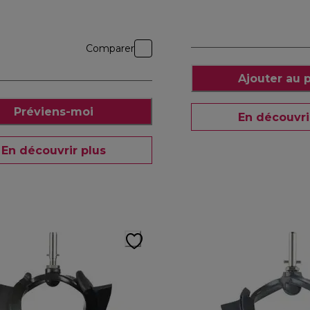
Comparer
Ajouter au 
Préviens-moi
En découvri
En découvrir plus