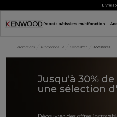
Skip
Livrais
to
Content
Robots pâtissiers multifonction
Acc
Promotions
Promotions FR
Soldes d'été
Accessoires
Jusqu'à 30% de 
une sélection d
Découvrez des offres incroyabl