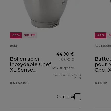
-36 %
OUTLET
-23 %
O
BOLS
ACCESSOIR
44,90 €
Bol en acier
Batte
69,90 €
inoxydable Chef
pour 
Prix suggéré
XL Sense
Chef 
KAT531SS
TVA incluse de 7,48 € (
prix original 69,90 
20 %)
KAT531SS
AT502
Comparer