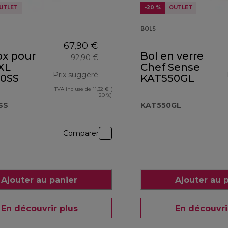
UTLET
-20 %
OUTLET
BOLS
67,90 €
ox pour
Bol en verre
92,90 €
XL
Chef Sense
Prix suggéré
0SS
KAT550GL
TVA incluse de 11,32 € (
€
prix original 92,90 €
20 %)
SS
KAT550GL
Comparer
Ajouter au panier
Ajouter au 
En découvrir plus
En découvri