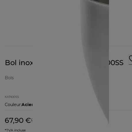
Bol inox pour CHEF XL KAT400SS
Bols
KAT400SS
Couleur
:
Acier inoxydable / argenté
67,90 €
prix original 92,90 €
92,90 €
(-27 %)
*TVA incluse