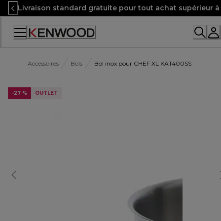
Skip
Livraison standard gratuite pour tout achat supérieur 
to
Content
Accessoires
Bols
Bol inox pour CHEF XL KAT400SS
-27 %
OUTLET