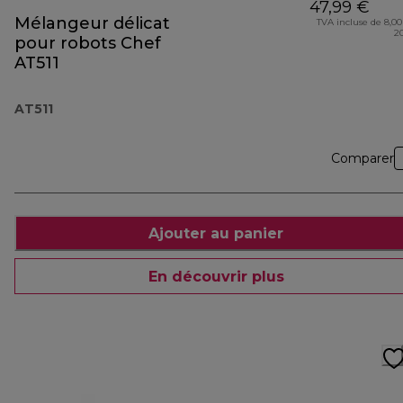
47,99 €
Mélangeur délicat
TVA incluse de 8,00
2
pour robots Chef
AT511
AT511
Comparer
Ajouter au panier
En découvrir plus