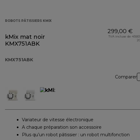
ROBOTS PÂTISSIERS KMIX
299,00 €
kMix mat noir
TVA incluse de 49,83
2
KMX751ABK
KMX751ABK
Comparer
Variateur de vitesse électronique
A chaque préparation son accessoire
Plus qu’un robot pâtissier : un robot multifonction