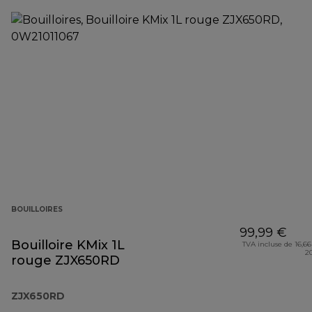
BOUILLOIRES
99,99 €
Bouilloire KMix 1L
TVA incluse de 16,66
2
rouge ZJX650RD
ZJX650RD