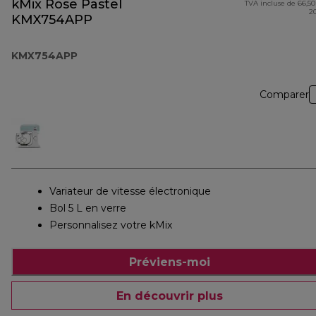
kMix Rose Pastel
TVA incluse de 66,50
2
KMX754APP
KMX754APP
Comparer
Variateur de vitesse électronique
Bol 5 L en verre
Personnalisez votre kMix
Préviens-moi
En découvrir plus