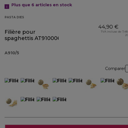
Plus que 6
articles en stock
PASTA DIES
44,90 €
Filière pour
TVA incluse de 7,48
2
spaghettis AT910006
A910/5
Comparer