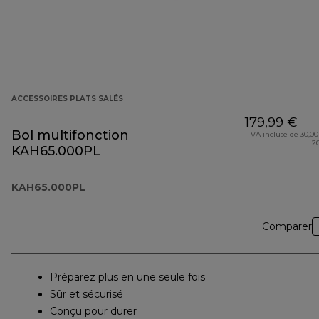
ACCESSOIRES PLATS SALÉS
179,99 €
Bol multifonction
TVA incluse de 30,00
2
KAH65.000PL
KAH65.000PL
Comparer
Préparez plus en une seule fois
Sûr et sécurisé
Conçu pour durer