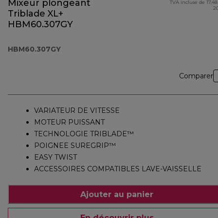
Mixeur plongeant
TVA incluse de 17,48
2
Triblade XL+
HBM60.307GY
HBM60.307GY
Comparer
VARIATEUR DE VITESSE
MOTEUR PUISSANT
TECHNOLOGIE TRIBLADE™
POIGNEE SUREGRIP™
EASY TWIST
ACCESSOIRES COMPATIBLES LAVE-VAISSELLE
Ajouter au panier
En découvrir plus