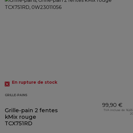
En rupture de stock
GRILLE-PAINS
99,90 €
Grille-pain 2 fentes
TVA incluse de 16,65
2
kMix rouge
TCX751RD