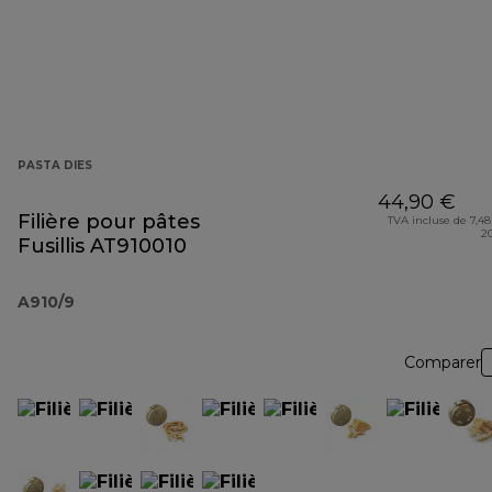
PASTA DIES
44,90 €
Filière pour pâtes
TVA incluse de 7,48
2
Fusillis AT910010
A910/9
Comparer