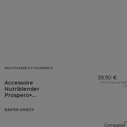
MULTITASKER ATTACHMENTS
39,90 €
Accessoire
TVA incluse de 6,65
2
Nutriblender
Prospero+
KAP50.000GY
KAP50.000GY
Comparer