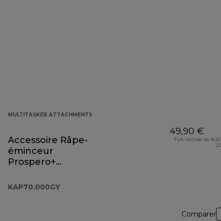
MULTITASKER ATTACHMENTS
49,90 €
Accessoire Râpe-
TVA incluse de 8,32
2
éminceur
Prospero+
KAP70.000GY
KAP70.000GY
Comparer