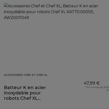
ACCESSOIRES CHEF ET CHEF XL
47,99 €
Batteur K en acier
TVA incluse de 8,00
2
inoxydable pour
robots Chef XL
KAT70.000SS