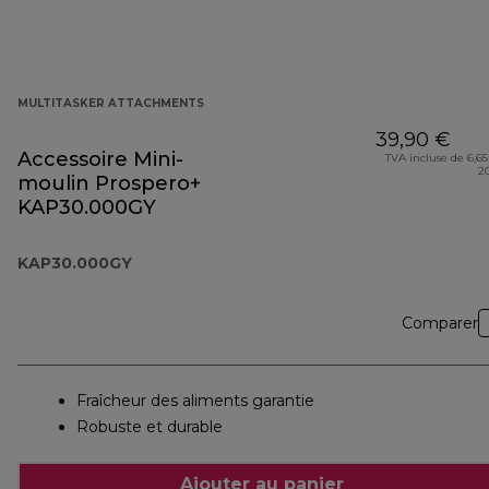
MULTITASKER ATTACHMENTS
39,90 €
Accessoire Mini-
TVA incluse de 6,65
2
moulin Prospero+
KAP30.000GY
KAP30.000GY
Comparer
Fraîcheur des aliments garantie
Robuste et durable
Ajouter au panier