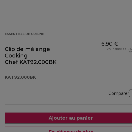
ESSENTIELS DE CUISINE
6,90 €
Clip de mélange
TVA incluse de 1,15
2
Cooking
Chef KAT92.000BK
KAT92.000BK
Comparer
Ajouter au panier