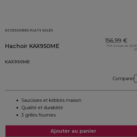
ACCESSOIRES PLATS SALÉS
156,99 €
Hachoir KAX950ME
TVA incluse de 26,16
2
KAX950ME
Comparer
Saucisses et kébbés maison
Qualité et durabilité
3 grilles fournies
Ajouter au panier