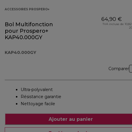
ACCESSOIRES PROSPERO+
64,90 €
Bol Multifonction
TVA incluse de 10,82
2
pour Prospero+
KAP40.000GY
KAP40.000GY
Comparer
Ultra-polyvalent
Résistance garantie
Nettoyage facile
Ajouter au panier