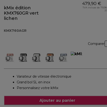
479,90 €
kMix édition
TVA incluse de 79,98
2
KMX760GR vert
lichen
KMX760AGR
Comparer
Variateur de vitesse électronique
Grand bol 5L en inox
Personnalisez votre kMix
Ajouter au panier