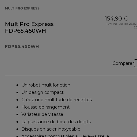
MULTIPRO EXPRESS
154,90 €
MultiPro Express
TVA incluse de 25,82
2
FDP65.450WH
FDP65.450WH
Comparer
Un robot multifonction
Un design compact
Créez une multitude de recettes
Housse de rangement
Variateur de vitesse
La puissance du bout des doigts
Disques en acier inoxydable
Accessoires compatibles au lave-vaisselle