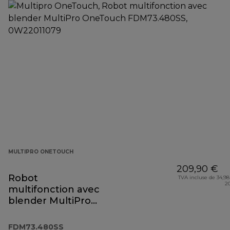
MULTIPRO ONETOUCH
209,90 €
Robot
TVA incluse de 34,98
2
multifonction avec
blender MultiPro
OneTouch
FDM73.480SS
FDM73.480SS