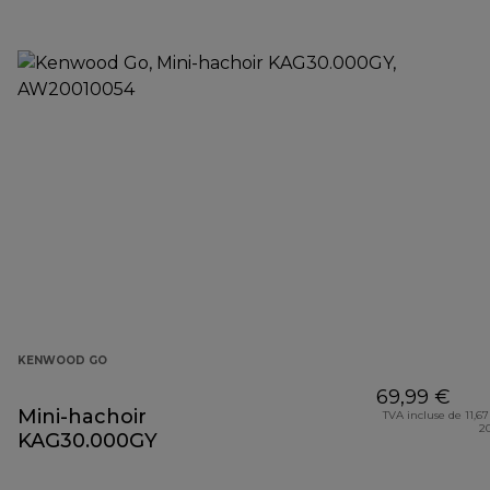
KENWOOD GO
69,99 €
Mini-hachoir
TVA incluse de 11,67
2
KAG30.000GY