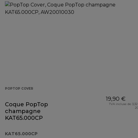
POPTOP COVER
19,90 €
Coque PopTop
TVA incluse de 3,32
2
champagne
KAT65.000CP
KAT65.000CP