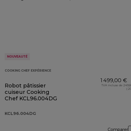
NOUVEAUTÉ
COOKING CHEF EXPÉRIENCE
1 499,00 €
Robot pâtissier
TVA incluse de 249,
( 2
cuiseur Cooking
Chef KCL96.004DG
KCL96.004DG
Comparer