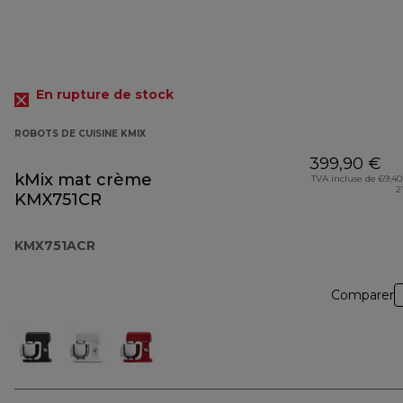
En rupture de stock
ROBOTS DE CUISINE KMIX
399,90 €
kMix mat crème
TVA incluse de 69,40
2
KMX751CR
KMX751ACR
Comparer