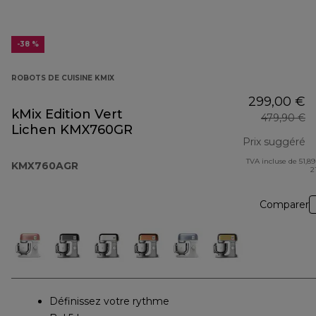
-38 %
ROBOTS DE CUISINE KMIX
299,00 €
kMix Edition Vert
479,90 €
Lichen KMX760GR
Prix suggéré
TVA incluse de 51,89
pr
KMX760AGR
2
Comparer
Définissez votre rythme