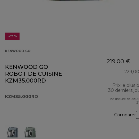
-27 %
KENWOOD GO
219,00 €
KENWOOD GO
229,0
ROBOT DE CUISINE
KZM35.000RD
Prix le plus 
30 derniers jo
KZM35.000RD
TVA incluse de 38,01
2
Comparer