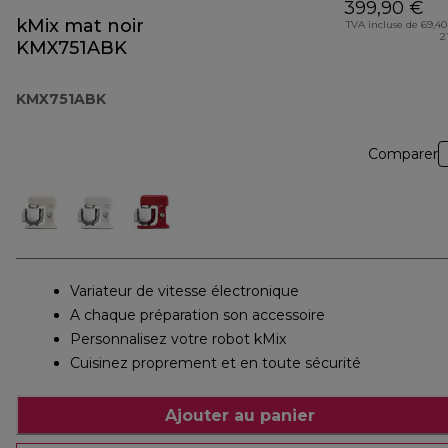
399,90 €
kMix mat noir
TVA incluse de 69,40
2
KMX751ABK
KMX751ABK
Comparer
Variateur de vitesse électronique
A chaque préparation son accessoire
Personnalisez votre robot kMix
Cuisinez proprement et en toute sécurité
Ajouter au panier