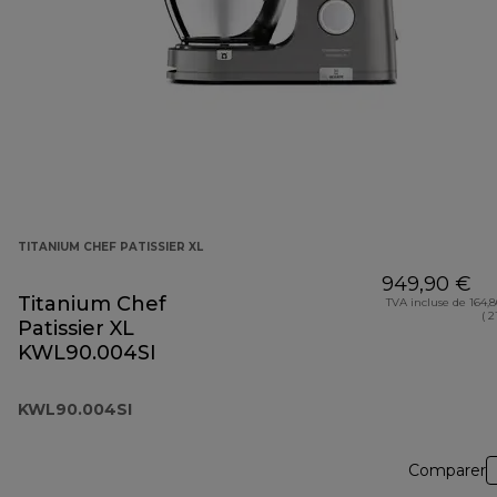
TITANIUM CHEF PATISSIER XL
949,90 €
Titanium Chef
TVA incluse de 164,
( 2
Patissier XL
KWL90.004SI
KWL90.004SI
Comparer