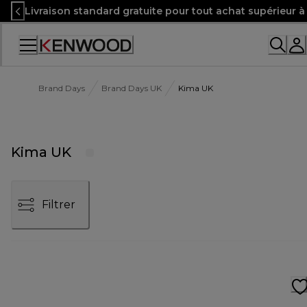
Skip
Livraison standard gratuite pour tout achat supérieur 
to
Content
Accessibility
Statement
Brand Days
Brand Days UK
Kima UK
Kima UK
Filtrer