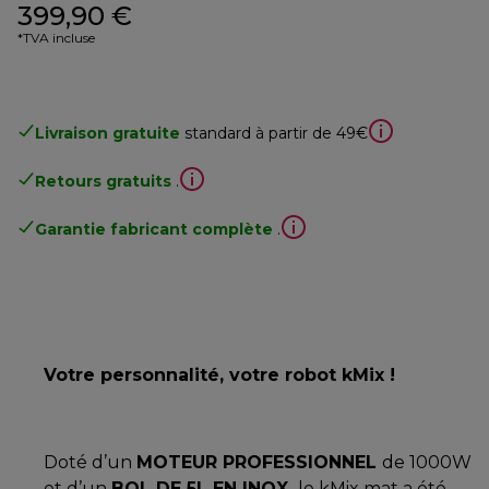
399,90 €
*TVA incluse
Livraison gratuite
standard à partir de 49€
Retours gratuits
.
Garantie fabricant complète
.
Votre personnalité, votre robot kMix !
Doté d’un
MOTEUR PROFESSIONNEL
de 1000W
et d’un
BOL DE 5L EN INOX,
le kMix mat a été