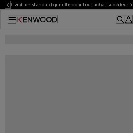
Skip
Livraison standard gratuite pour tout achat supérieur 
to
Content
Accessibility
Statement