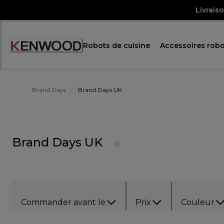
Skip
Livrais
to
Content
Robots de cuisine
Accessoires robo
Accessibility
Statement
Brand Days
Brand Days UK
Brand Days UK
Commander avant le
Prix
Couleur