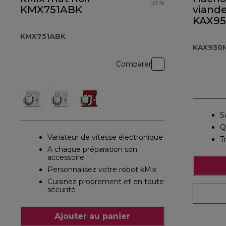
( 21 %)
KMX751ABK
viand
KAX9
KMX751ABK
KAX950
Comparer
S
Q
Variateur de vitesse électronique
T
A chaque préparation son
accessoire
Personnalisez votre robot kMix
Cuisinez proprement et en toute
sécurité
Ajouter au panier