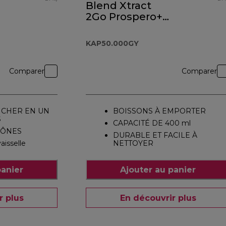
Blend Xtract
2Go Prospero+
KAP50.000GY
KAP50.000GY
Comparer
Comparer
NCHER EN UN
BOISSONS À EMPORTER
S
CAPACITÉ DE 400 ml
CÔNES
DURABLE ET FACILE À
aisselle
NETTOYER
panier
Ajouter au panier
r plus
En découvrir plus