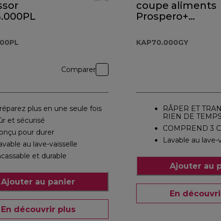
ssor
coupe aliments
.000PL
Prospero+
KAP70.000GY
000PL
KAP70.000GY
Comparer
réparez plus en une seule fois
RÂPER ET TRA
RIEN DE TEMP
ûr et sécurisé
COMPREND 3 
onçu pour durer
Lavable au lave-v
avable au lave-vaisselle
ncassable et durable
Ajouter au 
Ajouter au panier
En découvri
En découvrir plus