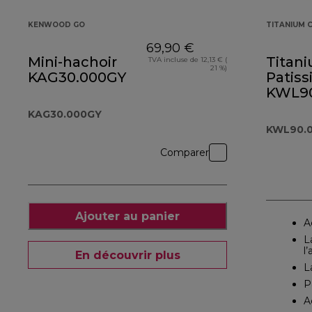
KENWOOD GO
TITANIUM C
69,90 €
Mini-hachoir
Titan
TVA incluse de 12,13 € (
21 %)
KAG30.000GY
Patiss
KWL90
KAG30.000GY
KWL90.0
Comparer
Ajouter au panier
A
L
l
En découvrir plus
L
P
A