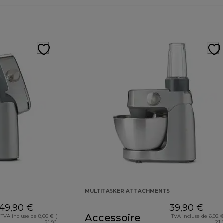
MULTITASKER ATTACHMENTS
49,90 €
39,90 €
Accessoire
TVA incluse de 8,66 € (
TVA incluse de 6,92 €
21 %)
21 