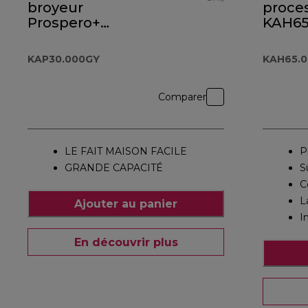
broyeur
proce
Prospero+
KAH65
KAP30.000GY
KAP30.000GY
KAH65.
Comparer
LE FAIT MAISON FACILE
P
GRANDE CAPACITÉ
S
C
L
Ajouter au panier
I
En découvrir plus