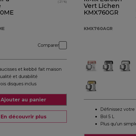
( 21 %)
e
Vert Lichen
50ME
KMX760GR
ME
KMX760AGR
Comparer
aucisses et kebbé fait maison
ualité et durabilité
rois disques inclus
Ajouter au panier
Définissez votr
En découvrir plus
Bol 5 L
Plus qu’un simpl