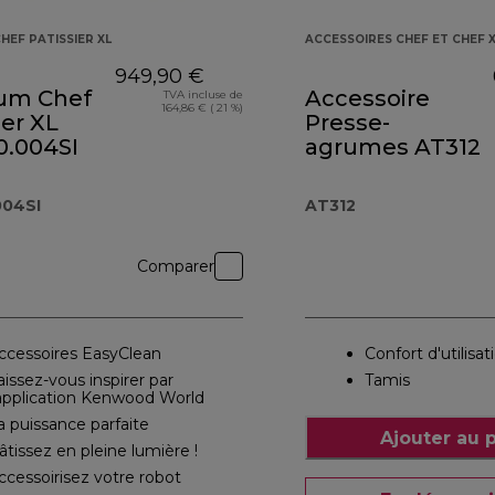
HEF PATISSIER XL
ACCESSOIRES CHEF ET CHEF 
949,90 €
ium Chef
Accessoire
TVA incluse de
164,86 € ( 21 %)
ier XL
Presse-
.004SI
agrumes AT312
04SI
AT312
Comparer
ccessoires EasyClean
Confort d'utilisat
aissez-vous inspirer par
Tamis
’application Kenwood World
a puissance parfaite
Ajouter au 
âtissez en pleine lumière !
ccessoirisez votre robot