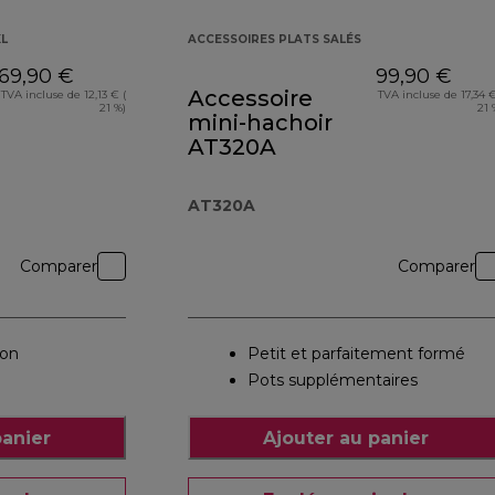
XL
ACCESSOIRES PLATS SALÉS
69,90 €
99,90 €
Accessoire
TVA incluse de 12,13 € (
TVA incluse de 17,34 €
21 %)
21 
mini-hachoir
AT320A
AT320A
Comparer
Comparer
ion
Petit et parfaitement formé
Pots supplémentaires
panier
Ajouter au panier