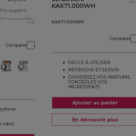
479,90 €
( 21 
KAX71.000WH
Prix suggéré
TVA incluse de 51,89 € (
prix original 479,90 €
KAX71.000WH
21 %)
Comparer
Comparer
FACILE À UTILISER
REFROIDIR ET SERVIR
CHOISISSEZ VOS PARFUMS,
CONTRÔLEZ VOS
INGRÉDIENTS
Ajouter au panier
e rythme
En découvrir plus
e robot