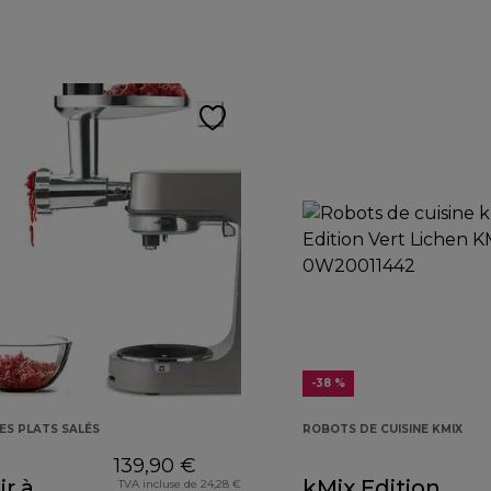
-38 %
ES PLATS SALÉS
ROBOTS DE CUISINE KMIX
139,90 €
r à
kMix Edition
TVA incluse de 24,28 €