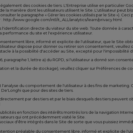
 également des cookies de tiers. L'Entreprise utilise en particulier Go
e la manière dont les utilisateurs utilisent le Site. L'utilisateur peut 
sulter le paragraphe « Gérer les cookies utilisés par le Site »). Ceci p
 : http://www.google.com/intl/it_ALL/analytics/learn/privacy.html.
 l'identification directe du visiteur du site web. Toute donnée à ca
a performance du site et l'expérience utilisateur.
nsentement libre, informé et explicite de l'utilisateur, que le Site obt
'utilisateur dispose pour donner ou retirer son consentement, veuillez co
acle à la possibilité d'accéder au Site, excepté pour l'impossibilité d
6, paragraphe 1, lettre a) du RGPD, si l'utilisateur a donné son consen
tilisation et la durée de stockage), veuillez cliquer sur Préférences de
 l'analyse du comportement de l'utilisateur à des fins de marketing. Ce
e De'Longhi que pour des sites de tiers.
ectement par des tiers et par le biais desquels des tiers peuvent obte
:
publicités en fonction des intérêts montrés lors de la navigation Interne
lisateurs qui ont précédemment visité le Site.
sociaux d'être intégrés dans le Site de sorte que vous puissiez imméd
l'obtention préalable du consentement libre, informé et explicite de l'uti