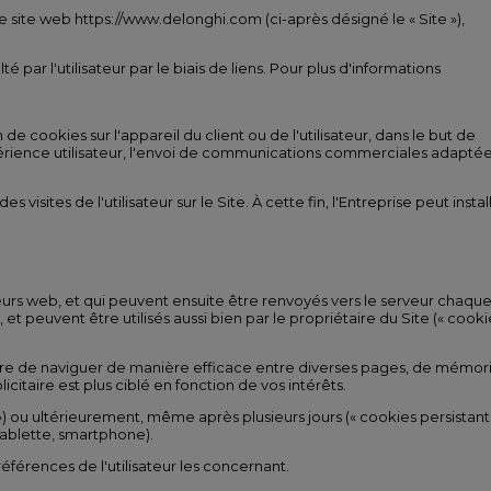
le site web https://www.delonghi.com (ci-après désigné le « Site »),
ar l'utilisateur par le biais de liens. Pour plus d'informations
 de cookies sur l'appareil du client ou de l'utilisateur, dans le but de
 l'expérience utilisateur, l'envoi de communications commerciales adapté
sites de l'utilisateur sur le Site. À cette fin, l'Entreprise peut instal
ateurs web, et qui peuvent ensuite être renvoyés vers le serveur chaqu
et peuvent être utilisés aussi bien par le propriétaire du Site (« cooki
ttre de naviguer de manière efficace entre diverses pages, de mémor
citaire est plus ciblé en fonction de vos intérêts.
 ») ou ultérieurement, même après plusieurs jours (« cookies persistants
 tablette, smartphone).
éférences de l'utilisateur les concernant.