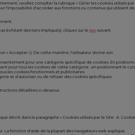
ntement, veuillez consulter la rubrique « Gérer les cookies utilisés par
ur l'impossibilité d'accéder aux fonctions ou contenus qui utilisent de
tement.
cas échéant des tiers impliqués), cliquez sur le
lien
suivant.
on « Accepter »). De cette manière, l'utilisateur donne son
n consentement pour une catégorie spécifique de cookies. En positionn
ment pour tous les cookies de cette catégorie ; en positionnant le cur
ous les cookies fonctionnels et publicitaires.
égorie et d'autoriser ou de refuser des cookies spécifiques.
tructions détaillées ci-dessous :
e décrit dans le paragraphe « Cookies utilisés par le Site : A. Cooki
r. La fonction d'aide de la plupart des navigateurs web explique