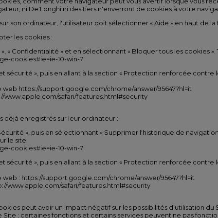
kies, comment votre navigateur peut vous avertir lorsque vous rec
ateur, ni De'Longhi ni des tiers n'enverront de cookies à votre naviga
 sur son ordinateur, l'utilisateur doit sélectionner « Aide » en haut de l
ter les cookies :
 », « Confidentialité » et en sélectionnant « Bloquer tous les cookies ». 
age-cookies#ie=ie-10-win-7
et sécurité », puis en allant à la section « Protection renforcée contre l
site web https://support.google.com/chrome/answer/95647?hl=it
tp://www.apple.com/safari/features.html#security
s déjà enregistrés sur leur ordinateur :
« Sécurité », puis en sélectionnant « Supprimer l'historique de navigat
r le site
age-cookies#ie=ie-10-win-7
et sécurité », puis en allant à la section « Protection renforcée contre l
ite web : https://support.google.com/chrome/answer/95647?hl=it
http://www.apple.com/safari/features.html#security
okies peut avoir un impact négatif sur les possibilités d'utilisation du
Site ; certaines fonctions et certains services peuvent ne pas fonctio