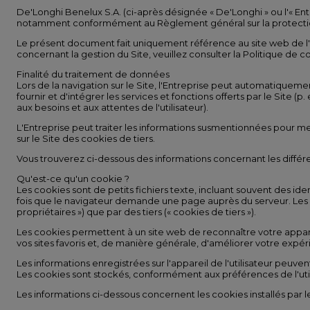
De'Longhi Benelux S.A. (ci-après désignée « De'Longhi » ou l'« Entr
notamment conformément au Règlement général sur la protection
Le présent document fait uniquement référence au site web de l'Entr
concernant la gestion du Site, veuillez consulter la Politique de co
Finalité du traitement de données
Lors de la navigation sur le Site, l'Entreprise peut automatiquement 
fournir et d'intégrer les services et fonctions offerts par le Site 
aux besoins et aux attentes de l'utilisateur).
L'Entreprise peut traiter les informations susmentionnées pour mesur
sur le Site des cookies de tiers.
Vous trouverez ci-dessous des informations concernant les diffé
Qu'est-ce qu'un cookie ?
Les cookies sont de petits fichiers texte, incluant souvent des id
fois que le navigateur demande une page auprès du serveur. Les cook
propriétaires ») que par des tiers (« cookies de tiers »).
Les cookies permettent à un site web de reconnaître votre appar
vos sites favoris et, de manière générale, d'améliorer votre expéri
Les informations enregistrées sur l'appareil de l'utilisateur peuve
Les cookies sont stockés, conformément aux préférences de l'utilisa
Les informations ci-dessous concernent les cookies installés par l