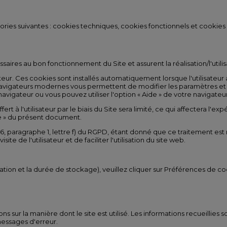
gories suivantes : cookies techniques, cookies fonctionnels et cookies p
saires au bon fonctionnement du Site et assurent la réalisation/l'utili
eur. Ces cookies sont installés automatiquement lorsque l'utilisateur 
es navigateurs modernes vous permettent de modifier les paramètres 
vigateur ou vous pouvez utiliser l'option « Aide » de votre navigateur
rt à l'utilisateur par le biais du Site sera limité, ce qui affectera l'expé
ite » du présent document.
6, paragraphe 1, lettre f) du RGPD, étant donné que ce traitement est 
ite de l'utilisateur et de faciliter l'utilisation du site web.
tilisation et la durée de stockage), veuillez cliquer sur Préférences de
ns sur la manière dont le site est utilisé. Les informations recueillies 
 messages d'erreur.