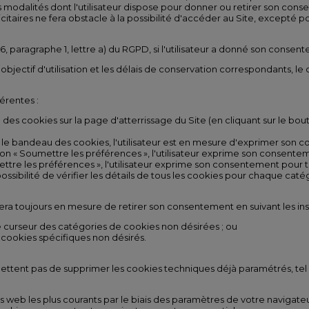
es modalités dont l'utilisateur dispose pour donner ou retirer son conse
itaires ne fera obstacle à la possibilité d'accéder au Site, excepté po
6, paragraphe 1, lettre a) du RGPD, si l'utilisateur a donné son consen
objectif d'utilisation et les délais de conservation correspondants, le 
érentes :
des cookies sur la page d'atterrissage du Site (en cliquant sur le bout
.
via le bandeau des cookies, l'utilisateur est en mesure d'exprimer so
outon « Soumettre les préférences », l'utilisateur exprime son consente
mettre les préférences », l'utilisateur exprime son consentement pour t
 possibilité de vérifier les détails de tous les cookies pour chaque cat
r sera toujours en mesure de retirer son consentement en suivant les ins
 le curseur des catégories de cookies non désirées ; ou
s cookies spécifiques non désirés.
ettent pas de supprimer les cookies techniques déjà paramétrés, tel qu
 web les plus courants par le biais des paramètres de votre navigateu