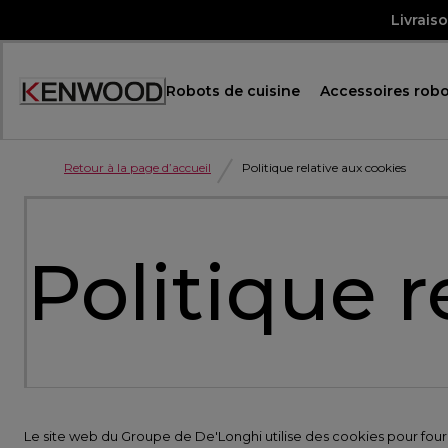
Skip
Livrais
to
Content
Robots de cuisine
Accessoires robo
Accessibility
Statement
Retour à la page d’accueil
Politique relative aux cookies
Politique r
Le site web du Groupe de De'Longhi utilise des cookies pour fourni