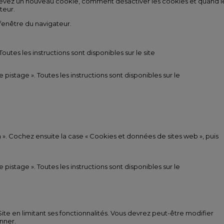
evez un nouveau cookie, comment désactiver les cookies et quand l
teur.
a fenêtre du navigateur.
Toutes les instructions sont disponibles sur le site
e pistage ». Toutes les instructions sont disponibles sur le
ion ». Cochez ensuite la case « Cookies et données de sites web », puis
e pistage ». Toutes les instructions sont disponibles sur le
 Site en limitant ses fonctionnalités. Vous devrez peut-être modifier
nner.