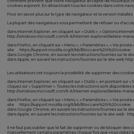
comment prévenir que votre navigateur accepte de nouveaux coo
cookies expirent. En désactivant tous les cookies dans votre navig
Pour en savoir plus sur le type de navigateur et la version installés
La plupart des navigateurs vous permettent de refuser ou d'accep
dans Internet Explorer, en cliquant sur « Outils », « Options Internet
http://windows.microsoft.com/it-it/internet-explorer/delete-man
dans Firefox, en cliquant sur « Menu », « Paramètres », « Vie privée 
site https://support.mozilla.org/it/kb/Bloccare%20i%20cookie
dans Google Chrome, en suivant les instructions fournies sur le 
dans Apple, en suivant les instructions fournies sur le site web ht
Les utilisateurs ont toujours la possibilité de supprimer des cookie
dans Internet Explorer, en cliquant sur « Outils », en pointant sur 
cliquez sur « Supprimer ». Toutes les instructions sont disponibles su
http://windows.microsoft.com/it-it/internet-explorer/delete-man
dans Firefox, en cliquant sur « Menu », « Paramètres », « Vie privée 
site https://support.mozilla.org/it/kb/Bloccare%20i%20cookie
dans Google Chrome, en suivant les instructions fournies sur le s
dans Apple, en suivant les instructions fournies sur le site web : 
Il ne faut pas oublier que le fait de supprimer ou de bloquer des co
manuellement certains paramètres chaque fois que vous visitez le 