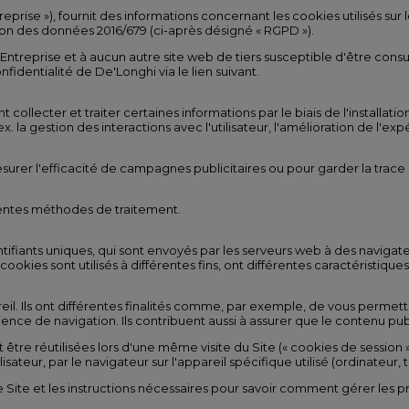
eprise »), fournit des informations concernant les cookies utilisés sur 
 des données 2016/679 (ci-après désigné « RGPD »).
eprise et à aucun autre site web de tiers susceptible d'être consulté p
nfidentialité de De'Longhi via le lien suivant.
collecter et traiter certaines informations par le biais de l'installation
(p. ex. la gestion des interactions avec l'utilisateur, l'amélioration de
er l'efficacité de campagnes publicitaires ou pour garder la trace des vi
rentes méthodes de traitement.
entifiants uniques, qui sont envoyés par les serveurs web à des navig
ies sont utilisés à différentes fins, ont différentes caractéristiques, 
eil. Ils ont différentes finalités comme, par exemple, de vous perme
ence de navigation. Ils contribuent aussi à assurer que le contenu publi
nt être réutilisées lors d'une même visite du Site (« cookies de session
teur, par le navigateur sur l'appareil spécifique utilisé (ordinateur,
e Site et les instructions nécessaires pour savoir comment gérer les pr