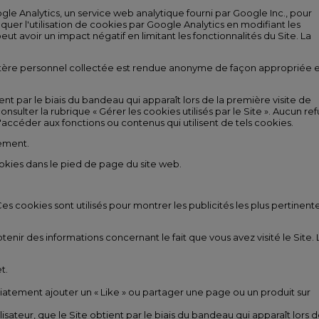
ogle Analytics, un service web analytique fourni par Google Inc., pour
bloquer l'utilisation de cookies par Google Analytics en modifiant les
eut avoir un impact négatif en limitant les fonctionnalités du Site. La
ractère personnel collectée est rendue anonyme de façon appropriée 
ient par le biais du bandeau qui apparaît lors de la première visite de
nsulter la rubrique « Gérer les cookies utilisés par le Site ». Aucun ref
'accéder aux fonctions ou contenus qui utilisent de tels cookies.
tement.
 cookies dans le pied de page du site web.
s cookies sont utilisés pour montrer les publicités les plus pertinent
nir des informations concernant le fait que vous avez visité le Site. 
t.
iatement ajouter un « Like » ou partager une page ou un produit sur
lisateur, que le Site obtient par le biais du bandeau qui apparaît lors d