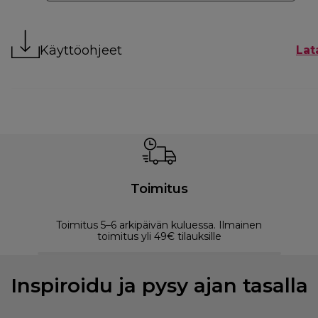
Käyttöohjeet
Lat
Toimitus
Toimitus 5–6 arkipäivän kuluessa. Ilmainen
M
toimitus yli 49€ tilauksille
Inspiroidu ja pysy ajan tasalla