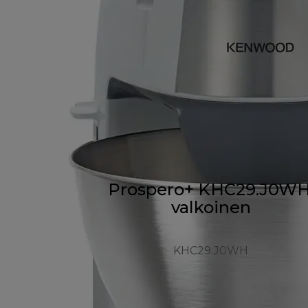
Prospero+ KHC29.J0WH
valkoinen
KHC29.J0WH