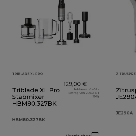
TRIBLADE XL PRO
ZITRUSPRE
129,00 €
Triblade XL Pro
Zitrus
Inklusive MwSt.-
Betrag von 20,60 € (
Stabmixer
JE290
19%)
HBM80.327BK
JE290A
HBM80.327BK