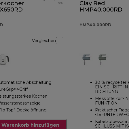
rkocher
Clay Red
19%)
JX650RD
HMP40.000RD
RD
HMP40.000RD
Vergleichen
utomatische Abschaltung
30 % recycelter 
EIN SCHRITT IN
ureGrip™-Griff
RICHTUNG
eistungsstarkes Kochen
Messlöffel<br>
asserstandsanzeige
FUNKTION
Flip Top“-Deckelöffnung
Praktischer Trage
<br>UNTERWE
Kabelaufbewahr
 Warenkorb hinzufügen
SCHLUSS MIT 