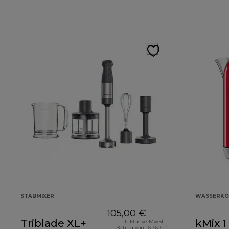
STABMIXER
WASSERKO
105,00 €
Triblade XL+
kMix 1
Inklusive MwSt.-
Betrag von 16,76 € (