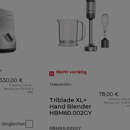
N
Nicht vorrätig
330,00 €
TRIBLADEXL+
Inklusive MwSt.-
Betrag von 52,69 € (
19%)
78,00 €
Triblade XL+
Inklusive MwSt
Betrag von 12,45 €
Hand Blender
19
HBM60.002GY
Vergleichen
HBM60.002GY