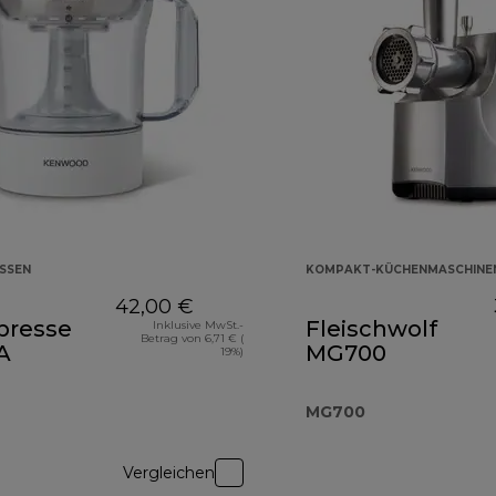
SSEN
KOMPAKT-KÜCHENMASCHINE
42,00 €
presse
Fleischwolf
Inklusive MwSt.-
Betrag von 6,71 € (
A
MG700
19%)
MG700
Vergleichen