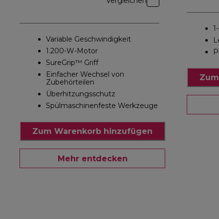
Vergleichen
1
Variable Geschwindigkeit
L
1.200-W-Motor
P
SureGrip™ Griff
Einfacher Wechsel von
Zum
Zubehörteilen
Überhitzungsschutz
Spülmaschinenfeste Werkzeuge
Zum Warenkorb hinzufügen
Mehr entdecken