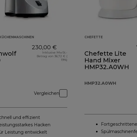
KÜCHENMASCHINEN
CHEFETTE
230,00 €
hwolf
Chefette Lite
Inklusive MwSt.-
Betrag von 36,72 € (
0
Hand Mixer
19%)
HMP32.A0WH
HMP32.A0WH
Vergleichen
chnell und effizient
Fortgeschritten
eistungsstarkes Hacken
Spülmaschinenf
ür Leistung entwickelt