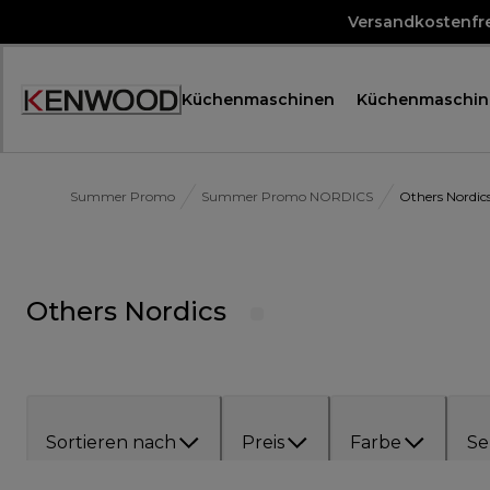
Skip
Versandkostenfre
to
Content
Küchenmaschinen
Küchenmaschin
Accessibility
Statement
Summer Promo
Summer Promo NORDICS
Others Nordic
Others Nordics
Sortieren nach
Preis
Farbe
Se