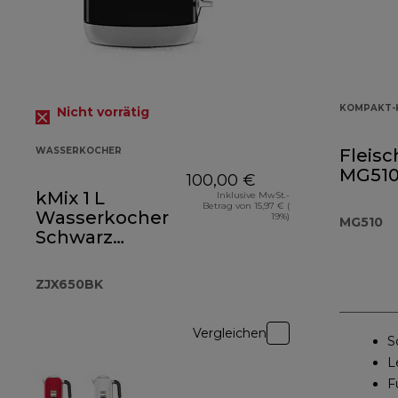
KOMPAKT-
Nicht vorrätig
WASSERKOCHER
Fleisc
MG51
100,00 €
kMix 1 L
Inklusive MwSt.-
Betrag von 15,97 € (
Wasserkocher
19%)
MG510
Schwarz
ZJX650BK
ZJX650BK
Vergleichen
S
L
F