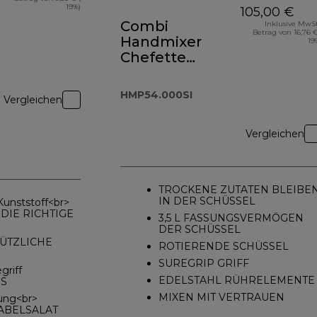
19%)
105,00 €
Combi
Inklusive MwSt
Betrag von 16,76 €
Handmixer
19
Chefette
HMP54.000SI
HMP54.000SI
Vergleichen
Vergleichen
TROCKENE ZUTATEN BLEIBE
IN DER SCHÜSSEL
Kunststoff<br>
 DIE RICHTIGE
3,5 L FASSUNGSVERMÖGEN
DER SCHÜSSEL
 NÜTZLICHE
ROTIERENDE SCHÜSSEL
SUREGRIP GRIFF
griff
EDELSTAHL RÜHRELEMENTE
GS
MIXEN MIT VERTRAUEN
ung<br>
KABELSALAT