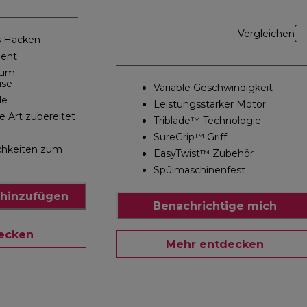
Vergleichen
s Hacken
ient
ium-
use
Variable Geschwindigkeit
le
Leistungsstarker Motor
e Art zubereitet
Triblade™ Technologie
SureGrip™ Griff
ichkeiten zum
EasyTwist™ Zubehör
Spülmaschinenfest
hinzufügen
Benachrichtige mich
ecken
Mehr entdecken