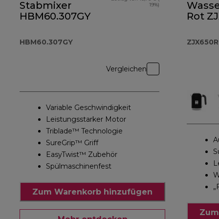
Stabmixer
Wasse
19%)
HBM60.307GY
Rot Z
HBM60.307GY
ZJX650
Vergleichen
Variable Geschwindigkeit
Leistungsstarker Motor
Triblade™ Technologie
A
SureGrip™ Griff
S
EasyTwist™ Zubehör
L
Spülmaschinenfest
W
„
Zum Warenkorb hinzufügen
Zum