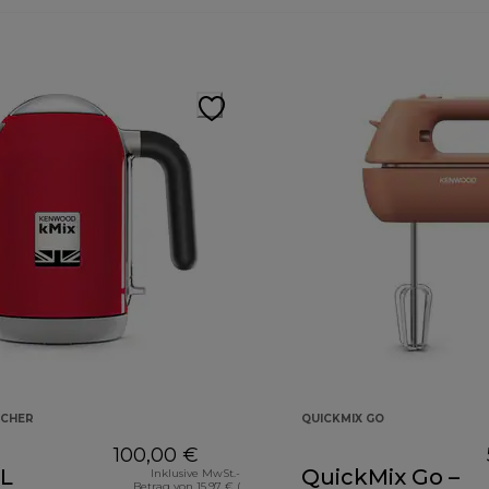
CHER
QUICKMIX GO
100,00 €
 L
QuickMix Go –
Inklusive MwSt.-
Betrag von 15,97 € (