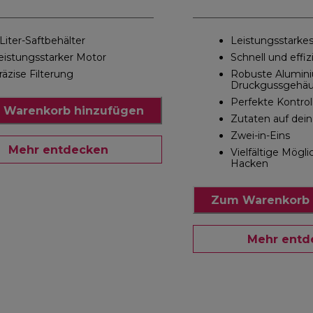
-Liter-Saftbehälter
Leistungsstarke
eistungsstarker Motor
Schnell und effiz
räzise Filterung
Robuste Alumin
Druckgussgehä
Perfekte Kontrol
 Warenkorb hinzufügen
Zutaten auf dein
Zwei-in-Eins
Mehr entdecken
Vielfältige Mögl
Hacken
Zum Warenkorb 
Mehr entd