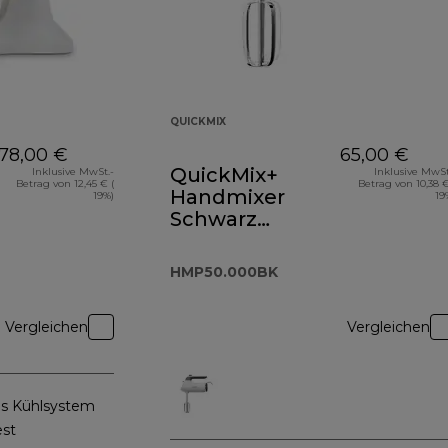
QUICKMIX
78,00 €
65,00 €
QuickMix+
Inklusive MwSt.-
Inklusive MwSt
Betrag von 12,45 € (
Betrag von 10,38 €
Handmixer
19%)
19
Schwarz
HMP50.000BK
HMP50.000BK
Vergleichen
Vergleichen
es Kühlsystem
est