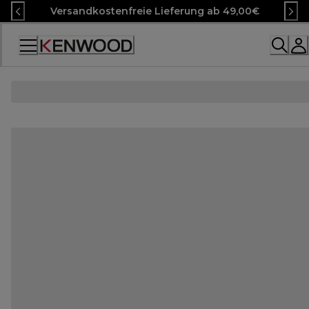
Skip
Versandkostenfreie Lieferung ab 49,00€
to
Content
Accessibility
Statement