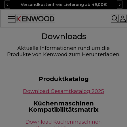
Skip
Versandkostenfreie Lieferung ab 49,00€
to
Content
Accessibility
Statement
Downloads
Aktuelle Informationen rund um die
Produkte von Kenwood zum Herunterladen.
Produktkatalog
Download Gesamtkatalog 2025
Küchenmaschinen
Kompatibilitätsmatrix
Download Küchenmaschinen