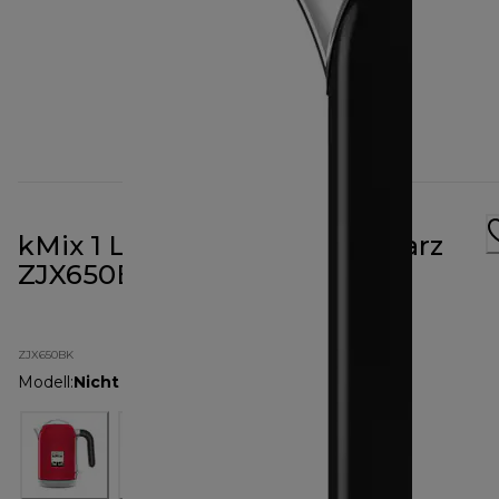
kMix 1 L Wasserkocher Schwarz
ZJX650BK
ZJX650BK
Modell
:
Nicht angegeben