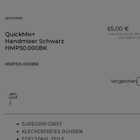
QUICKMIX
65,00 €
QuickMix+
Inklusive MwSt.-Be
von 10,38 € ( 
Handmixer Schwarz
HMP50.000BK
HMP50.000BK
Vergleichen
SUREGRIP-GRIFF
KLECKERFREIES RÜHREN
EDELSTAHL-TEILE