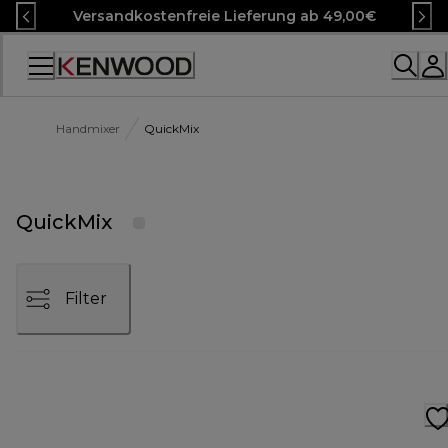
Skip
Versandkostenfreie Lieferung ab 49,00€
to
Content
Accessibility
Statement
Handmixer
QuickMix
QuickMix
Filter