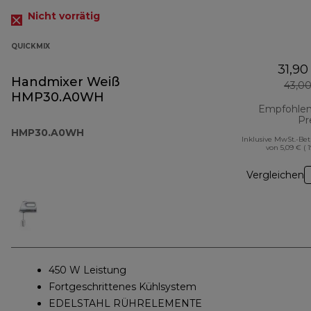
Nicht vorrätig
QUICKMIX
31,90
Handmixer Weiß
43,0
HMP30.A0WH
Empfohlen
Pr
HMP30.A0WH
Inklusive MwSt.-Be
von 5,09 € ( 
Vergleichen
450 W Leistung
Fortgeschrittenes Kühlsystem
EDELSTAHL RÜHRELEMENTE