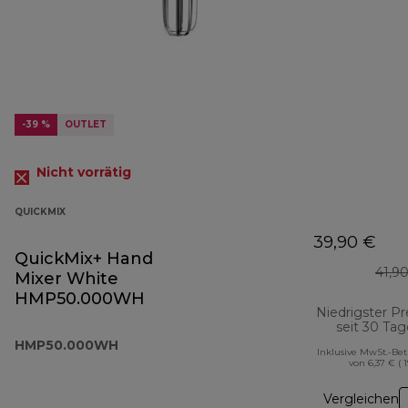
-39 %
OUTLET
Nicht vorrätig
QUICKMIX
39,90 €
QuickMix+ Hand
41,9
Mixer White
HMP50.000WH
Niedrigster Pr
seit 30 Ta
HMP50.000WH
Inklusive MwSt.-Be
von 6,37 € ( 
Vergleichen