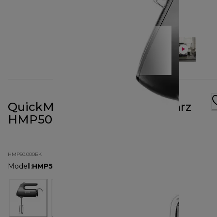
QuickMix+ Handmixer Schwarz
HMP50.000BK
HMP50.000BK
Modell
:
HMP50.000BK