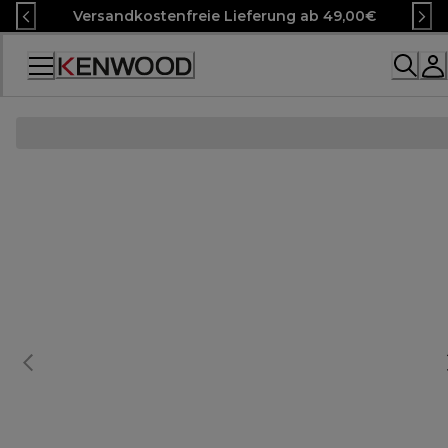
Skip
Versandkostenfreie Lieferung ab 49,00€
to
Content
Accessibility
Statement