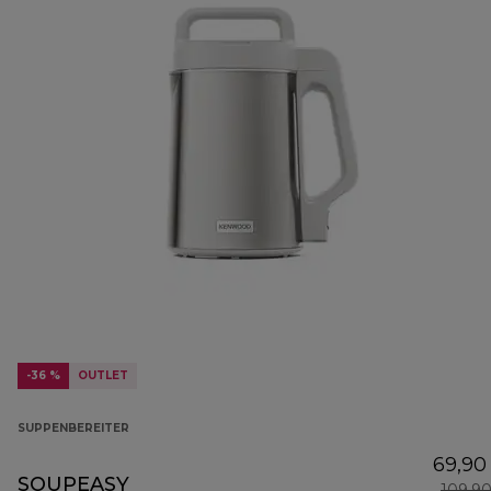
-36 %
OUTLET
SUPPENBEREITER
69,90
SOUPEASY
109,9