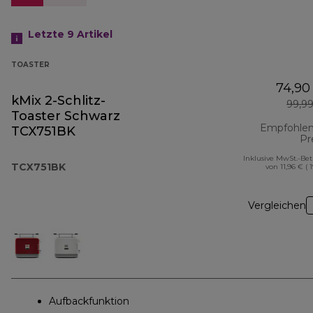
Letzte 9
Artikel
TOASTER
74,90
kMix 2-Schlitz-
99,9
Toaster Schwarz
Empfohlen
TCX751BK
Pr
Inklusive MwSt.-Be
TCX751BK
von 11,96 € ( 
Vergleichen
Aufbackfunktion