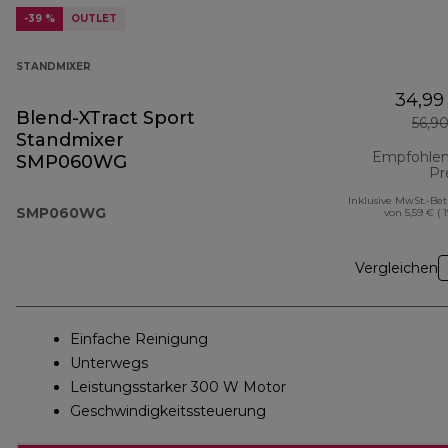
-39 %
OUTLET
STANDMIXER
34,99
Blend-XTract Sport
56,9
Standmixer
Empfohlen
SMP060WG
Pr
Inklusive MwSt.-Be
SMP060WG
von 5,59 € ( 
Vergleichen
Einfache Reinigung
Unterwegs
Leistungsstarker 300 W Motor
Geschwindigkeitssteuerung