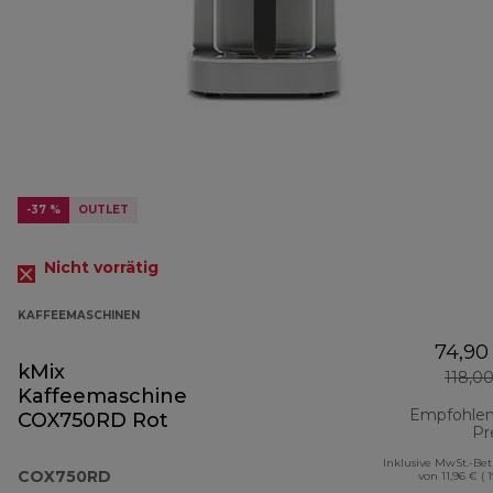
-37 %
OUTLET
Nicht vorrätig
KAFFEEMASCHINEN
74,90
kMix
118,0
Kaffeemaschine
Empfohlen
COX750RD Rot
Pr
Inklusive MwSt.-Be
COX750RD
von 11,96 € ( 