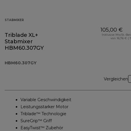
STABMIXER
105,00 €
Triblade XL+
Inklusive MwSt.-Be
von 16,76 € ( 
Stabmixer
HBM60.307GY
HBM60.307GY
Vergleichen
Variable Geschwindigkeit
Leistungsstarker Motor
Triblade™ Technologie
SureGrip™ Griff
EasyTwist™ Zubehör