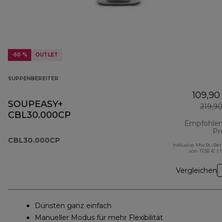
-50 %
OUTLET
SUPPENBEREITER
109,90
SOUPEASY+
219,9
CBL30.000CP
Empfohlen
Pr
CBL30.000CP
Inklusive MwSt.-Be
von 17,55 € ( 
Vergleichen
Dünsten ganz einfach
Manueller Modus für mehr Flexibilität