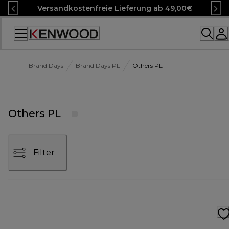
Skip
Versandkostenfreie Lieferung ab 49,00€
to
Content
Accessibility
Statement
Brand Days
Brand Days PL
Others PL
Others PL
Filter