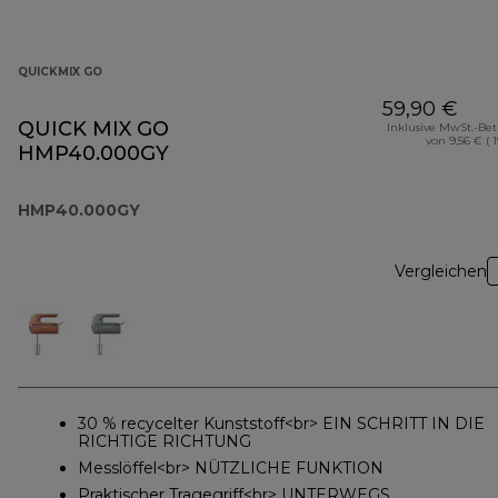
QUICKMIX GO
59,90 €
QUICK MIX GO
Inklusive MwSt.-Be
von 9,56 € ( 
HMP40.000GY
HMP40.000GY
Vergleichen
30 % recycelter Kunststoff<br> EIN SCHRITT IN DIE
RICHTIGE RICHTUNG
Messlöffel<br> NÜTZLICHE FUNKTION
Praktischer Tragegriff<br> UNTERWEGS