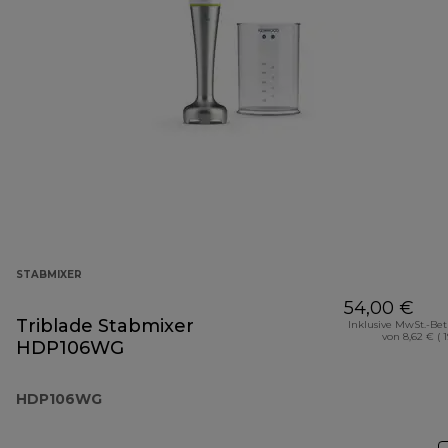
STABMIXER
54,00 €
Triblade Stabmixer
Inklusive MwSt.-Be
von 8,62 € ( 
HDP106WG
HDP106WG