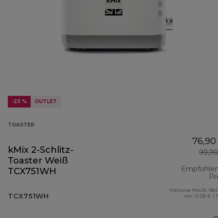
-23 %
OUTLET
TOASTER
76,90
kMix 2-Schlitz-
99,9
Toaster Weiß
Empfohlen
TCX751WH
Pr
Inklusive MwSt.-Be
TCX751WH
von 12,28 € ( 