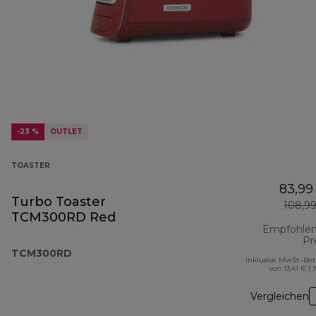
-23 %
OUTLET
TOASTER
83,99
Turbo Toaster
108,9
TCM300RD Red
Empfohlen
Pr
TCM300RD
Inklusive MwSt.-Be
von 13,41 € ( 
Vergleichen