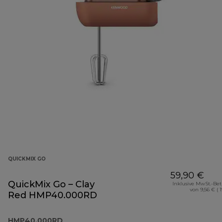
QUICKMIX GO
59,90 €
QuickMix Go – Clay
Inklusive MwSt.-Be
von 9,56 € ( 
Red HMP40.000RD
HMP40.000RD