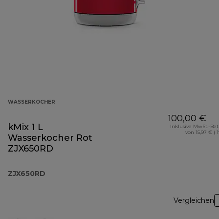
WASSERKOCHER
100,00 €
kMix 1 L
Inklusive MwSt.-Be
von 15,97 € ( 
Wasserkocher Rot
ZJX650RD
ZJX650RD
Vergleichen