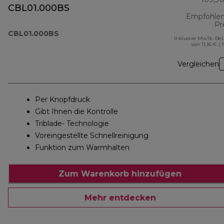
CBL01.000BS
Empfohlen
Pr
CBL01.000BS
Inklusive MwSt.-Be
von 11,16 € ( 
Vergleichen
Per Knopfdruck
Gibt Ihnen die Kontrolle
Triblade- Technologie
Voreingestellte Schnellreinigung
Funktion zum Warmhalten
Zum Warenkorb hinzufügen
Mehr entdecken