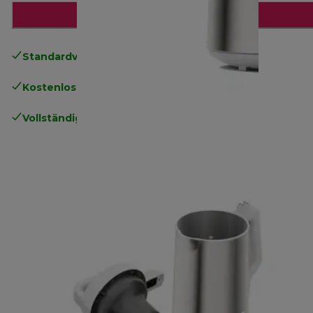
Zum Warenkorb hinzufügen
Standardversand kostenlos
ab 49€
Kostenlose Rücksendungen
.
Vollständige Herstellergarantie
.