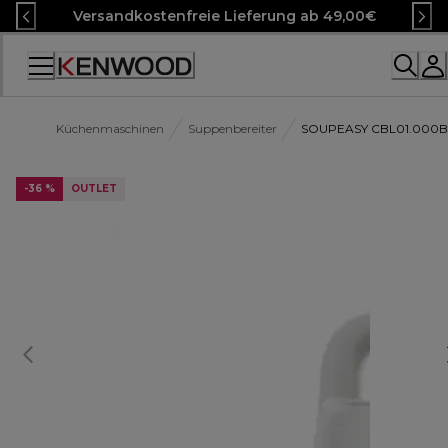
Skip
Versandkostenfreie Lieferung ab 49,00€
to
Content
Accessibility
Statement
Küchenmaschinen
Suppenbereiter
SOUPEASY CBL01.000B
-36 %
OUTLET