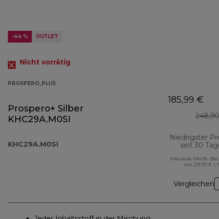
-44 %
OUTLET
Nicht vorrätig
PROSPERO_PLUS
185,99 €
Prospero+ Silber
248,90
KHC29A.M0SI
Niedrigster Pr
KHC29A.M0SI
seit 30 Ta
Inklusive MwSt.-Be
von 29,70 € ( 
Vergleichen
Jeder Inhaltsstoff in der Mischung