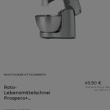
MULTITASKER ATTACHMENTS
49,90 €
Roto-
Inklusive MwSt.-Be
von 7,97 € ( 
Lebensmittelschneider
Prospero+
Zubehörteil
KAP70.000GY