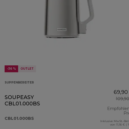
-36 %
OUTLET
SUPPENBEREITER
69,90
SOUPEASY
109,9
CBL01.000BS
Empfohlen
Pr
CBL01.000BS
Inklusive MwSt.-Be
von 11,16 € ( 