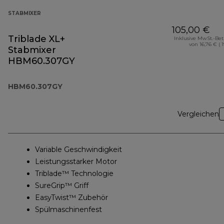
STABMIXER
105,00 €
Triblade XL+
Inklusive MwSt.-Be
von 16,76 € ( 
Stabmixer
HBM60.307GY
HBM60.307GY
Vergleichen
Variable Geschwindigkeit
Leistungsstarker Motor
Triblade™ Technologie
SureGrip™ Griff
EasyTwist™ Zubehör
Spülmaschinenfest