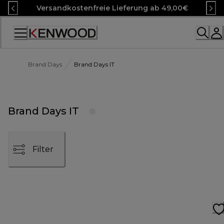
Skip
Versandkostenfreie Lieferung ab 49,00€
to
Content
Accessibility
Statement
Brand Days
Brand Days IT
Brand Days IT
Filter