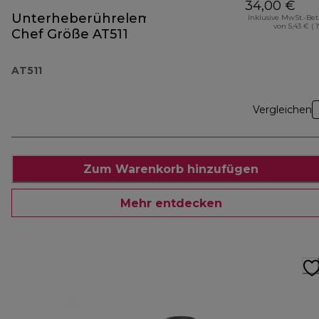
34,00 €
Unterheberührelement
Inklusive MwSt.-Be
von 5,43 € ( 
Chef Größe AT511
AT511
Vergleichen
Zum Warenkorb hinzufügen
Mehr entdecken