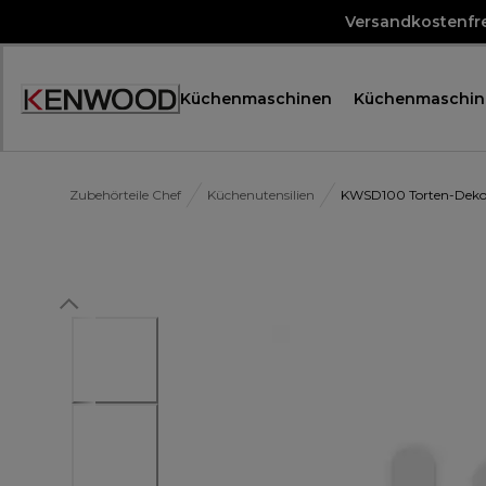
Skip
Versandkostenfre
to
Content
Küchenmaschinen
Küchenmaschin
Accessibility
Statement
Zubehörteile Chef
Küchenutensilien
KWSD100 Torten-Dekor