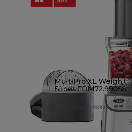
MultiPro XL Weigh+
Silber FDM72.990SS
FDM72.990SS