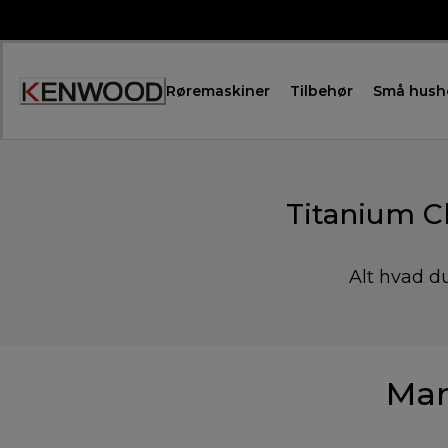
Skip
to
Content
Røremaskiner
Tilbehør
Små hush
Titanium C
Alt hvad du
Man