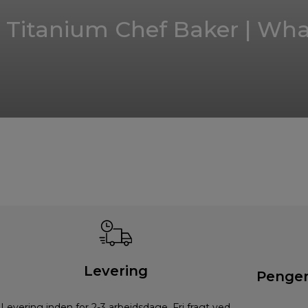
Titanium Chef Baker | What
Levering
Pengen
Levering inden for 2-3 arbejdsdage. Fri fragt ved