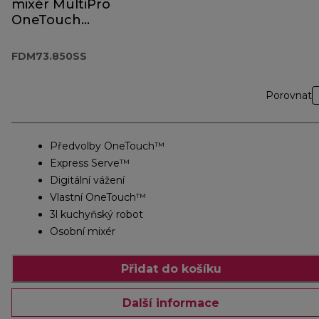
mixér MultiPro
OneTouch
FDM73.850SS
FDM73.850SS
Porovnat
Předvolby OneTouch™
Express Serve™
Digitální vážení
Vlastní OneTouch™
3l kuchyňský robot
Osobní mixér
Přidat do košíku
Další informace