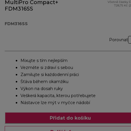
MultiPro Compact+
Včetně částky 
728,75 Kč (
FDM316SS
FDM316SS
Porovnat
Mixujte s tím nejlepším
Vezměte si zdraví s sebou
Zamilujte si každodenní práci
Šťáva během okamžiku
Výkon na dosah ruky
Veškerá kapacita, kterou potřebujete
Nástavce lze mýt v myčce nádobí
Přidat do košíku