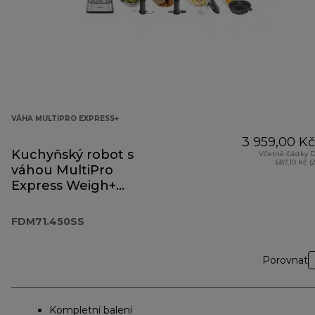
VÁHA MULTIPRO EXPRESS+
3 959,00 Kč
Kuchyňský robot s
Včetně částky 
687,10 Kč (
váhou MultiPro
Express Weigh+
FDM71.450SS
FDM71.450SS
Porovnat
Kompletní balení