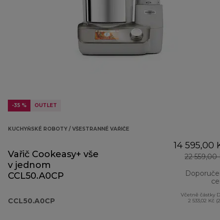
-35 %
OUTLET
KUCHYŇSKÉ ROBOTY / VŠESTRANNÉ VAŘIČE
14 595,00 
Vařič Cookeasy+ vše
22 559,00
v jednom
Doporuče
CCL50.A0CP
ce
Včetně částky 
CCL50.A0CP
2 533,02 Kč (