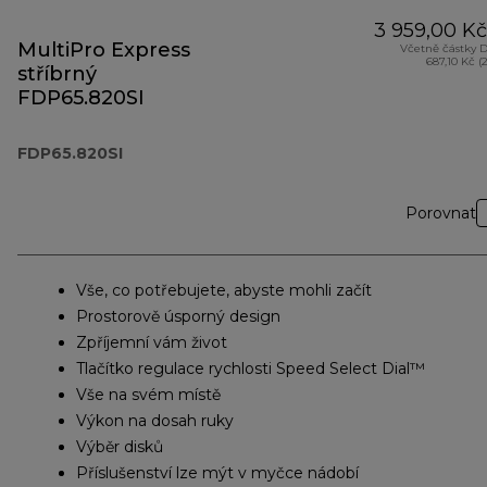
3 959,00 Kč
MultiPro Express
Včetně částky 
687,10 Kč (
stříbrný
FDP65.820SI
FDP65.820SI
Porovnat
Vše, co potřebujete, abyste mohli začít
Prostorově úsporný design
Zpříjemní vám život
Tlačítko regulace rychlosti Speed Select Dial™
Vše na svém místě
Výkon na dosah ruky
Výběr disků
Příslušenství lze mýt v myčce nádobí