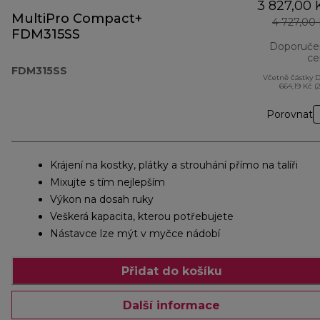
3 827,00 
MultiPro Compact+
4 727,00
FDM315SS
Doporuče
ce
FDM315SS
Včetně částky 
664,19 Kč (
Porovnat
Krájení na kostky, plátky a strouhání přímo na talíři
Mixujte s tím nejlepším
Výkon na dosah ruky
Veškerá kapacita, kterou potřebujete
Nástavce lze mýt v myčce nádobí
Přidat do košíku
Další informace