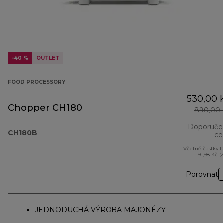
-40 %
OUTLET
FOOD PROCESSORY
530,00 
Chopper CH180
890,00 
Doporuče
CH180B
ce
Včetně částky 
91,98 Kč (
Porovnat
JEDNODUCHÁ VÝROBA MAJONÉZY