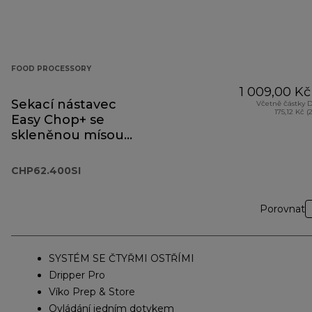
FOOD PROCESSORY
1 009,00 Kč
Sekací nástavec
Včetně částky 
175,12 Kč (
Easy Chop+ se
skleněnou mísou
CHP62.400SI
CHP62.400SI
Porovnat
SYSTÉM SE ČTYŘMI OSTŘÍMI
Dripper Pro
Víko Prep & Store
Ovládání jedním dotykem