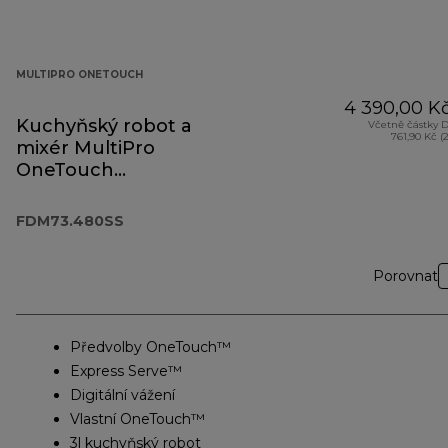
MULTIPRO ONETOUCH
4 390,00 K
Kuchyňský robot a
Včetně částky 
761,90 Kč (
mixér MultiPro
OneTouch
FDM73.480SS
FDM73.480SS
Porovnat
Předvolby OneTouch™
Express Serve™
Digitální vážení
Vlastní OneTouch™
3l kuchyňský robot