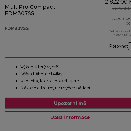
2 822,00 
MultiPro Compact
3 599,00
FDM307SS
Doporuče
ce
FDM307SS
Včetně částky 
489,77 Kč (
Porovnat
Výkon, který vydrží
Šťáva během chvilky
Kapacita, kterou potřebujete
Nástavce lze mýt v myčce nádobí
Upozorni mě
Další informace