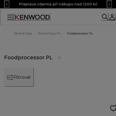
Skip
Přeprava zdarma při nákupu nad 1200 kč
to
Content
Accessibility
Statement
Brand Days
Brand Days PL
Foodprocessor PL
Foodprocessor PL
Filtrovat