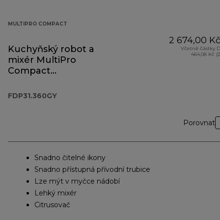
MULTIPRO COMPACT
2 674,00 K
Kuchyňský robot a
Včetně částky 
464,08 Kč (
mixér MultiPro
Compact
FDP31.360GY
FDP31.360GY
Porovnat
Snadno čitelné ikony
Snadno přístupná přívodní trubice
Lze mýt v myčce nádobí
Lehký mixér
Citrusovač