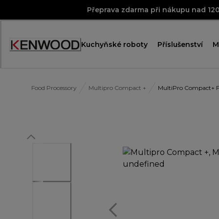
Skip
Přeprava zdarma při nákupu nad 12
to
Content
Kuchyňské roboty
Příslušenství
M
Accessibility
Statement
Food Processory
Multipro Compact +
MultiPro Compact+ 