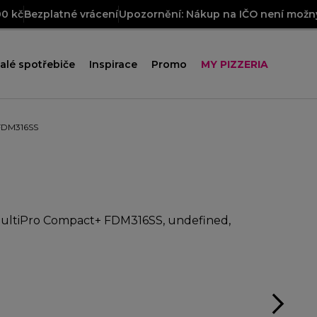
00 kč
Bezplatné vrácení
Upozornění: Nákup na IČO není možný
alé spotřebiče
Inspirace
Promo
MY PIZZERIA
FDM316SS