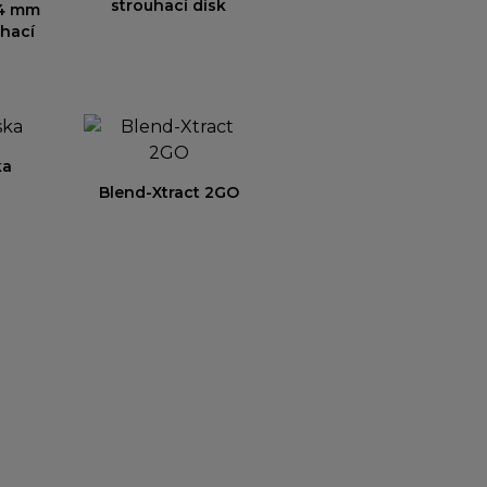
strouhací disk
 4 mm
uhací
ka
Blend-Xtract 2GO