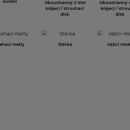
koření
Oboustranný 2 mm
Oboustranný
krájecí / strouhací
krájecí / stro
disk
disk
ehací metly
Stěrka
Vážící mis