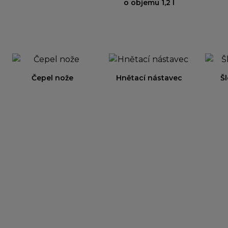
o objemu 1,2 l
Čepel nože
Hnětací nástavec
Šl