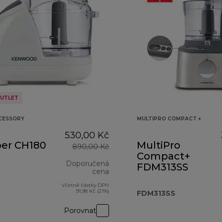
UTLET
CESSORY
MULTIPRO COMPACT +
530,00 Kč
er CH180
MultiPro
890,00 Kč
Compact+
Doporučená
FDM313SS
cena
Včetně částky DPH
původní cena 890,00 Kč
91,98 Kč (21%)
FDM313SS
Porovnat