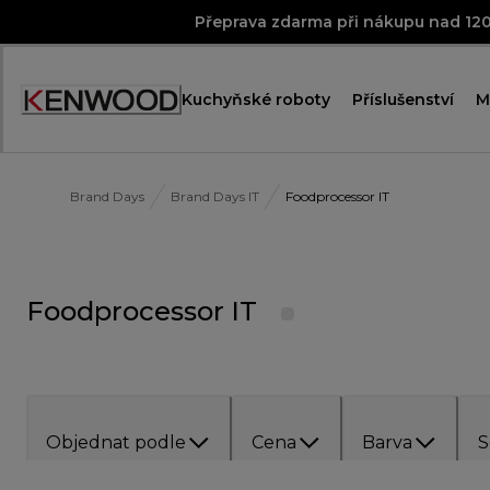
Skip
Přeprava zdarma při nákupu nad 12
to
Content
Kuchyňské roboty
Příslušenství
M
Accessibility
Statement
Brand Days
Brand Days IT
Foodprocessor IT
Foodprocessor IT
Objednat podle
Cena
Barva
S