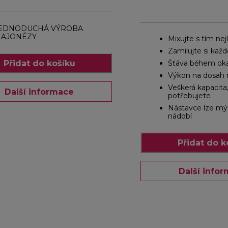
EDNODUCHÁ VÝROBA
AJONÉZY
Mixujte s tím ne
Zamilujte si každ
Přidat do košíku
Šťáva během ok
Výkon na dosah 
Veškerá kapacita
Další informace
potřebujete
Nástavce lze mý
nádobí
Přidat do k
Další info