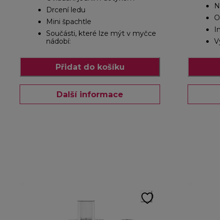
N
Drcení ledu
O
Mini špachtle
I
Součásti, které lze mýt v myčce
nádobí:
V
Přidat do košíku
Další informace