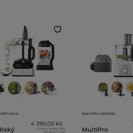
 ONETOUCH
MULTIPRO EXPRESS
4 390,00 Kč
ňský
MultiPro
Včetně částky DPH
761,90 Kč (21%)