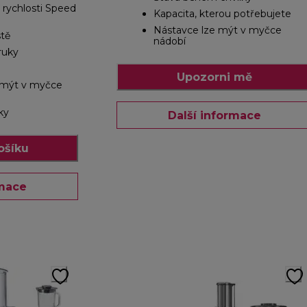
 rychlosti Speed
Kapacita, kterou potřebujete
Nástavce lze mýt v myčce
tě
nádobí
ruky
Upozorni mě
e mýt v myčce
ky
Další informace
ošíku
rmace