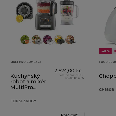
-40 %
O
MULTIPRO COMPACT
FOOD PRO
2 674,00 Kč
Kuchyňský
Chopp
Včetně částky DPH
464,08 Kč (21%)
robot a mixér
MultiPro
CH180B
Compact
FDP31.360GY
FDP31.360GY
Porovnat