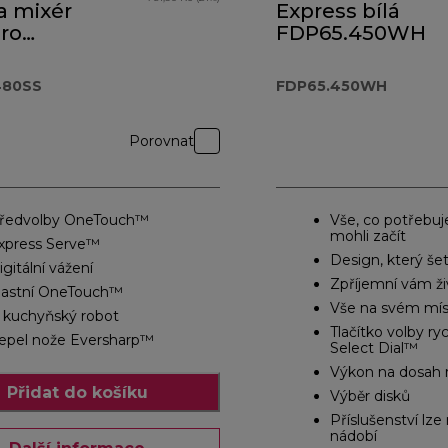
a mixér
Express bílá
ro
FDP65.450WH
ouch
 727,00 Kč
.480SS
480SS
FDP65.450WH
Porovnat
ředvolby OneTouch™
Vše, co potřebuj
mohli začít
xpress Serve™
Design, který šet
igitální vážení
Zpříjemní vám ži
lastní OneTouch™
Vše na svém mís
l kuchyňský robot
Tlačítko volby ry
epel nože Eversharp™
Select Dial™
Výkon na dosah 
Přidat do košíku
Výběr disků
Příslušenství lz
nádobí