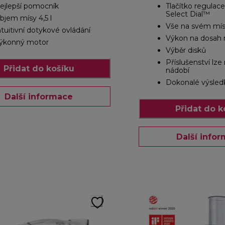
ejlepší pomocník
Tlačítko regulace
Select Dial™
bjem mísy 4,5 l
Vše na svém mís
ntuitivní dotykové ovládání
Výkon na dosah 
ýkonný motor
Výběr disků
Příslušenství lz
Přidat do košíku
nádobí
Dokonalé výsled
Další informace
Přidat do k
Další info