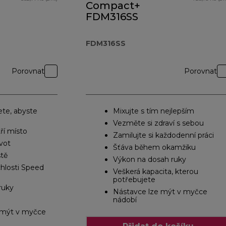
Compact+
FDM316SS
FDM316SS
Porovnat
Porovnat
ete, abyste
Mixujte s tím nejlepším
Vezměte si zdraví s sebou
ří místo
Zamilujte si každodenní práci
vot
Šťáva během okamžiku
tě
Výkon na dosah ruky
chlosti Speed
Veškerá kapacita, kterou
potřebujete
ruky
Nástavce lze mýt v myčce
nádobí
e mýt v myčce