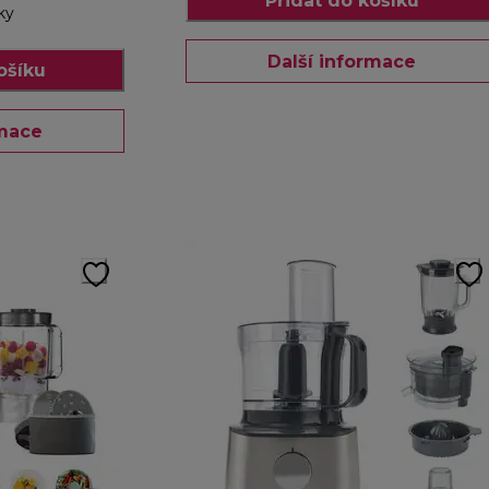
Přidat do košíku
ky
Další informace
ošíku
rmace