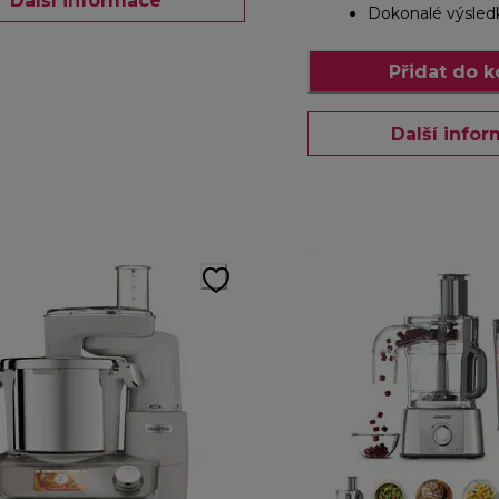
Další informace
Dokonalé výsled
Přidat do k
Další info