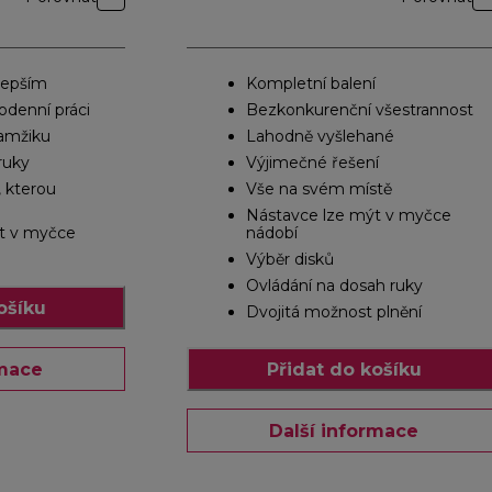
jlepším
Kompletní balení
odenní práci
Bezkonkurenční všestrannost
amžiku
Lahodně vyšlehané
ruky
Výjimečné řešení
, kterou
Vše na svém místě
Nástavce lze mýt v myčce
t v myčce
nádobí
Výběr disků
Ovládání na dosah ruky
ošíku
Dvojitá možnost plnění
rmace
Přidat do košíku
Další informace