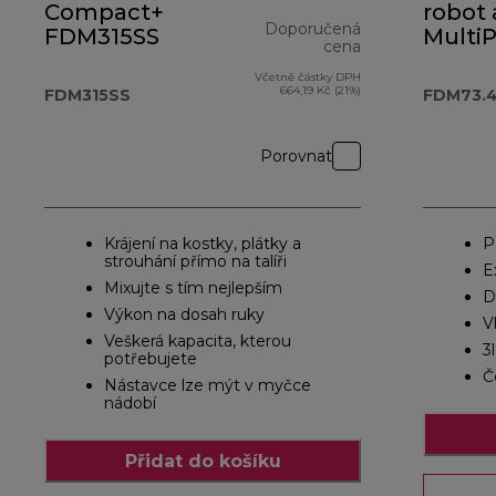
Compact+
robot 
Doporučená
FDM315SS
MultiP
cena
OneT
Včetně částky DPH
původní cena 4
FDM73
664,19 Kč (21%)
FDM315SS
FDM73.
Porovnat
Krájení na kostky, plátky a
P
strouhání přímo na talíři
E
Mixujte s tím nejlepším
D
Výkon na dosah ruky
V
Veškerá kapacita, kterou
3
potřebujete
Č
Nástavce lze mýt v myčce
nádobí
Přidat do košíku