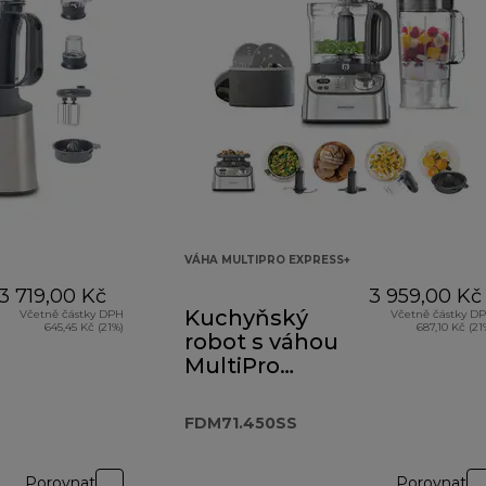
VÁHA MULTIPRO EXPRESS+
3 719,00 Kč
3 959,00 Kč
Kuchyňský
Včetně částky DPH
Včetně částky D
645,45 Kč (21%)
687,10 Kč (21
robot s váhou
MultiPro
Express Weigh+
FDM71.450SS
FDM71.450SS
Porovnat
Porovnat