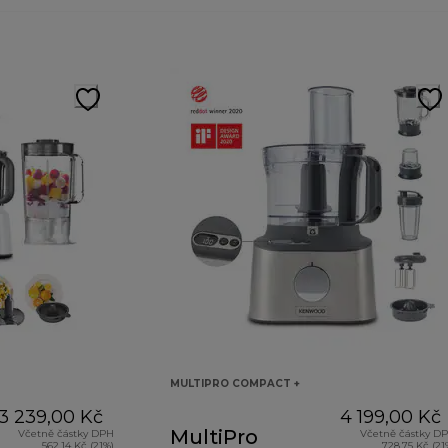
MULTIPRO COMPACT +
3 239,00 Kč
4 199,00 Kč
MultiPro
Včetně částky DPH
Včetně částky D
562,14 Kč (21%)
728,75 Kč (21