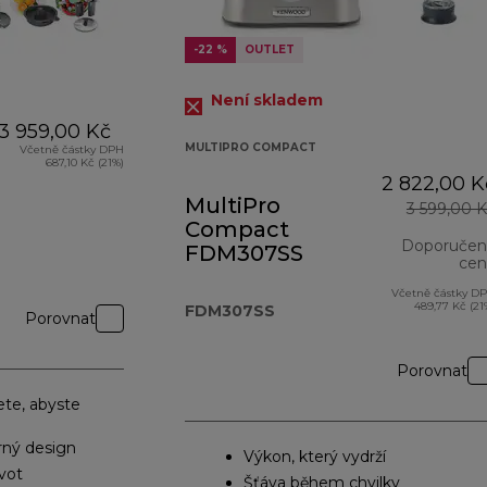
-22 %
OUTLET
Není skladem
3 959,00 Kč
MULTIPRO COMPACT
Včetně částky DPH
687,10 Kč (21%)
2 822,00 K
MultiPro
3 599,00 
Compact
Doporučen
FDM307SS
cen
Včetně částky D
489,77 Kč (21
FDM307SS
Porovnat
Porovnat
ete, abyste
rný design
Výkon, který vydrží
vot
Šťáva během chvilky