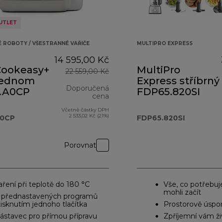
UTLET
 ROBOTY / VŠESTRANNÉ VAŘIČE
MULTIPRO EXPRESS
14 595,00 Kč
 Cookeasy+
MultiPro
22 559,00 Kč
 jednom
Express stříbrný
Doporučená
.A0CP
FDP65.820SI
cena
Včetně částky DPH
původní cena 22 559,00 Kč
2 533,02 Kč (21%)
A0CP
FDP65.820SI
Porovnat
aření při teplotě do 180 °C
Vše, co potřebuj
mohli začít
 přednastavených programů
tisknutím jednoho tlačítka
Prostorově úspo
ástavec pro přímou přípravu
Zpříjemní vám ži