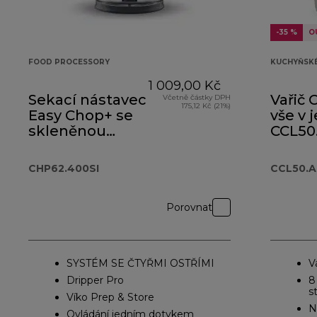
-35 %
O
FOOD PROCESSORY
KUCHYŇSKÉ
1 009,00 Kč
Sekací nástavec
Vařič
Včetně částky DPH
175,12 Kč (21%)
Easy Chop+ se
vše v
skleněnou
CCL50
mísou
CHP62.400SI
CHP62.400SI
CCL50.
Porovnat
SYSTÉM SE ČTYŘMI OSTŘÍMI
V
Dripper Pro
8
s
Víko Prep & Store
N
Ovládání jedním dotykem