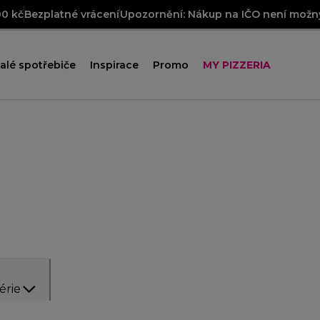
00 kč
Bezplatné vrácení
Upozornění: Nákup na IČO není možný
alé spotřebiče
Inspirace
Promo
MY PIZZERIA
érie