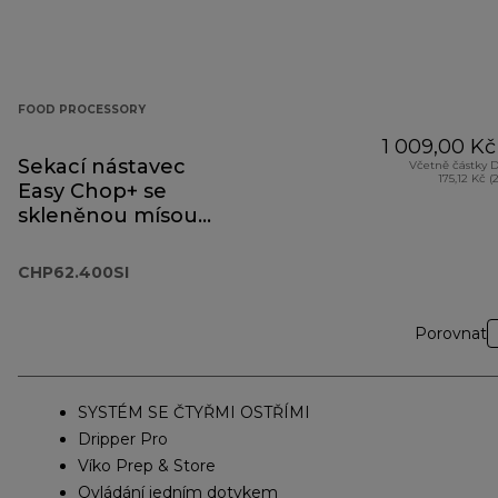
FOOD PROCESSORY
1 009,00 Kč
Sekací nástavec
Včetně částky 
175,12 Kč (
Easy Chop+ se
skleněnou mísou
CHP62.400SI
CHP62.400SI
Porovnat
SYSTÉM SE ČTYŘMI OSTŘÍMI
Dripper Pro
Víko Prep & Store
Ovládání jedním dotykem