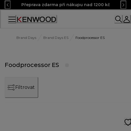
Skip
Přeprava zdarma při nákupu nad 1200 kč
to
Content
Accessibility
Statement
Brand Days
Brand Days ES
Foodprocessor ES
Foodprocessor ES
Filtrovat