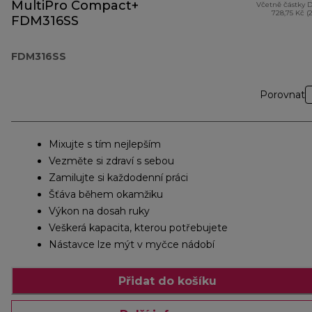
MultiPro Compact+
Včetně částky 
728,75 Kč (
FDM316SS
FDM316SS
Porovnat
Mixujte s tím nejlepším
Vezměte si zdraví s sebou
Zamilujte si každodenní práci
Šťáva během okamžiku
Výkon na dosah ruky
Veškerá kapacita, kterou potřebujete
Nástavce lze mýt v myčce nádobí
Přidat do košíku