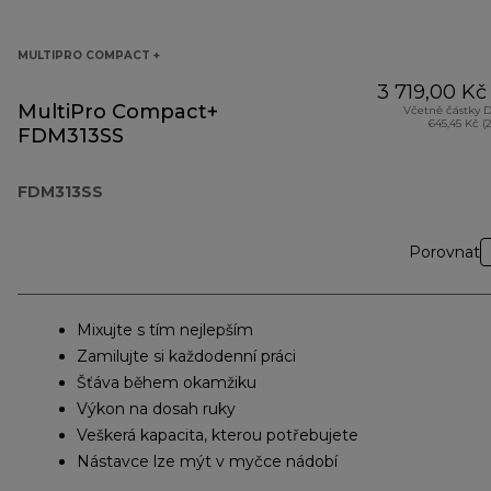
MULTIPRO COMPACT +
3 719,00 Kč
MultiPro Compact+
Včetně částky 
645,45 Kč (
FDM313SS
FDM313SS
Porovnat
Mixujte s tím nejlepším
Zamilujte si každodenní práci
Šťáva během okamžiku
Výkon na dosah ruky
Veškerá kapacita, kterou potřebujete
Nástavce lze mýt v myčce nádobí