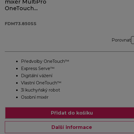
mixér MultiPro
OneTouch
FDM73.850SS
FDM73.850SS
Porovnat
Předvolby OneTouch™
Express Serve™
Digitální vážení
Vlastní OneTouch™
3l kuchyňský robot
Osobní mixér
Přidat do košíku
Další informace