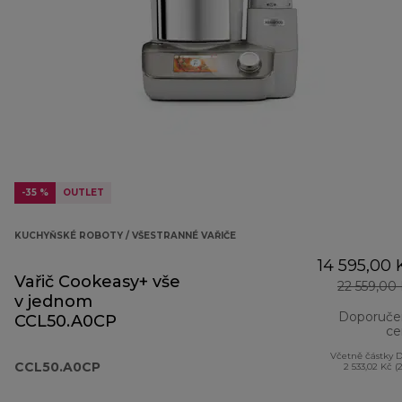
-35 %
OUTLET
KUCHYŇSKÉ ROBOTY / VŠESTRANNÉ VAŘIČE
14 595,00 
Vařič Cookeasy+ vše
22 559,00
v jednom
Doporuče
CCL50.A0CP
ce
Včetně částky 
CCL50.A0CP
2 533,02 Kč (