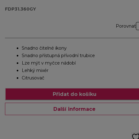
FDP31.360GY
FDP31.360GY
Porovnat
Snadno čitelné ikony
Snadno přístupná přívodní trubice
Lze mýt v myčce nádobí
Lehký mixér
Citrusovač
Přidat do košíku
Další informace