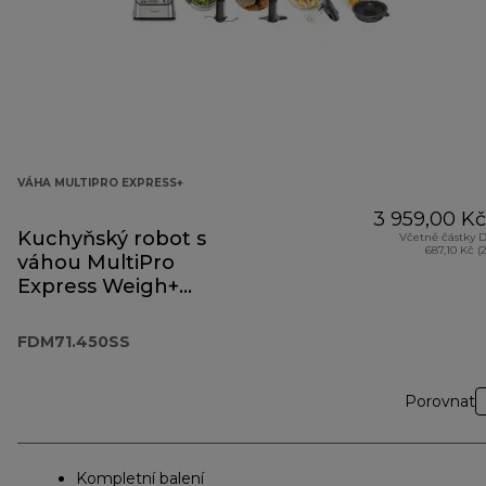
VÁHA MULTIPRO EXPRESS+
3 959,00 Kč
Kuchyňský robot s
Včetně částky 
687,10 Kč (
váhou MultiPro
Express Weigh+
FDM71.450SS
FDM71.450SS
Porovnat
Kompletní balení