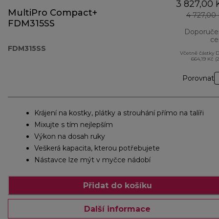
3 827,00 
MultiPro Compact+
4 727,00
FDM315SS
Doporuče
ce
FDM315SS
Včetně částky 
664,19 Kč (
Porovnat
Krájení na kostky, plátky a strouhání přímo na talíři
Mixujte s tím nejlepším
Výkon na dosah ruky
Veškerá kapacita, kterou potřebujete
Nástavce lze mýt v myčce nádobí
Přidat do košíku
Další informace