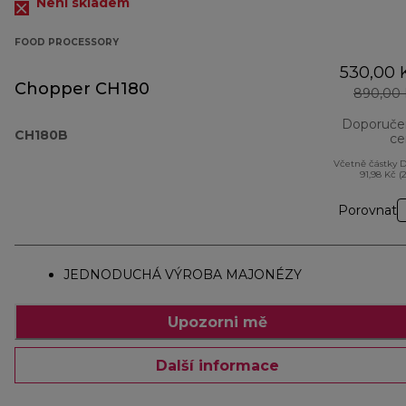
Není skladem
FOOD PROCESSORY
530,00 
Chopper CH180
890,00 
Doporuče
CH180B
ce
Včetně částky 
91,98 Kč (
Porovnat
JEDNODUCHÁ VÝROBA MAJONÉZY
Upozorni mě
Další informace