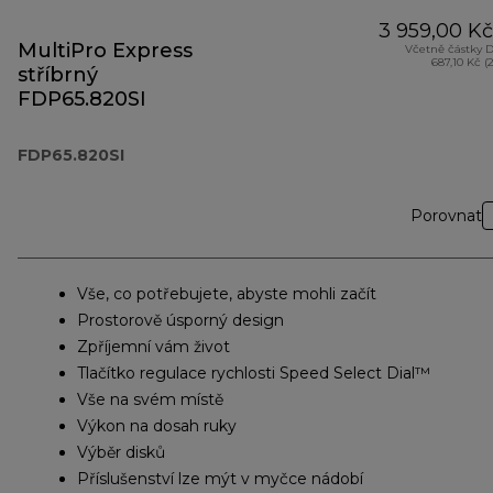
3 959,00 Kč
MultiPro Express
Včetně částky 
687,10 Kč (
stříbrný
FDP65.820SI
FDP65.820SI
Porovnat
Vše, co potřebujete, abyste mohli začít
Prostorově úsporný design
Zpříjemní vám život
Tlačítko regulace rychlosti Speed Select Dial™
Vše na svém místě
Výkon na dosah ruky
Výběr disků
Příslušenství lze mýt v myčce nádobí