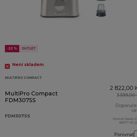
-22 %
OUTLET
Není skladem
MULTIPRO COMPACT
2 822,00 
MultiPro Compact
3 599,00
FDM307SS
Doporuče
ce
FDM307SS
Včetně částky 
489,77 Kč (
Porovnat