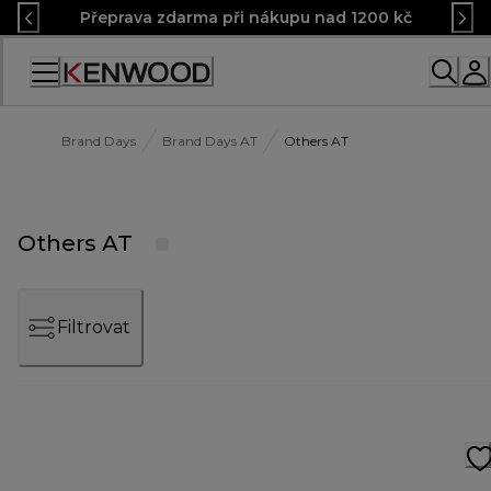
Skip
Přeprava zdarma při nákupu nad 1200 kč
to
Content
Accessibility
Statement
Brand Days
Brand Days AT
Others AT
Others AT
Filtrovat