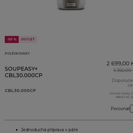
-50 %
OUTLET
POLÉVKOVARY
2 699,00 
SOUPEASY+
5 350,00
CBL30.000CP
Doporuče
ce
CBL30.000CP
Včetně částky 
468,42 Kč (
Porovnat
Jednoduchá příprava v páře