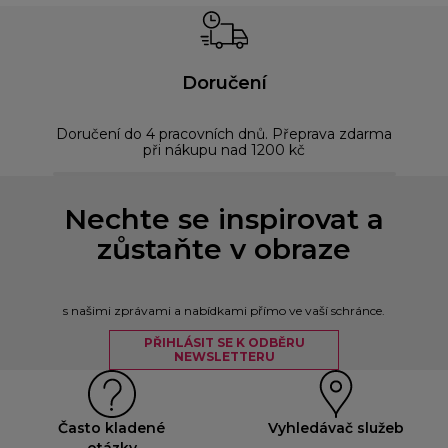
Doručení
Doručení do 4 pracovních dnů. Přeprava zdarma
Bez
při nákupu nad 1200 kč
Nechte se inspirovat a
zůstaňte v obraze
s našimi zprávami a nabídkami přímo ve vaší schránce.
PŘIHLÁSIT SE K ODBĚRU
NEWSLETTERU
Často kladené
Vyhledávač služeb
otázky