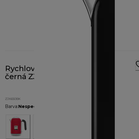
Rychlovarná Konvice kMix 1 l
černá ZJX650BK
ZJX650BK
Barva
:
Nespecifikované