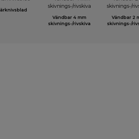
ärknivsblad
Vändbar 4 mm
Vändbar 2
skivnings-/rivskiva
skivnings-/riv