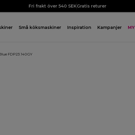
Fri frakt över 540 SEK
Gratis returer
skiner
Små köksmaskiner
Inspiration
Kampanjer
MY
 Blue FDP23.140GY