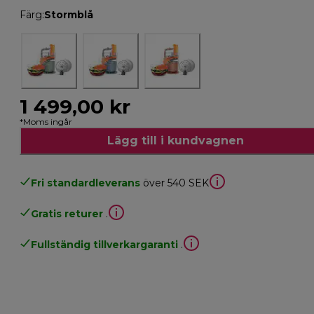
Färg
:
Stormblå
1 499,00 kr
*Moms ingår
Lägg till i kundvagnen
Fri standardleverans
över 540 SEK
Gratis returer
.
Fullständig tillverkargaranti
.