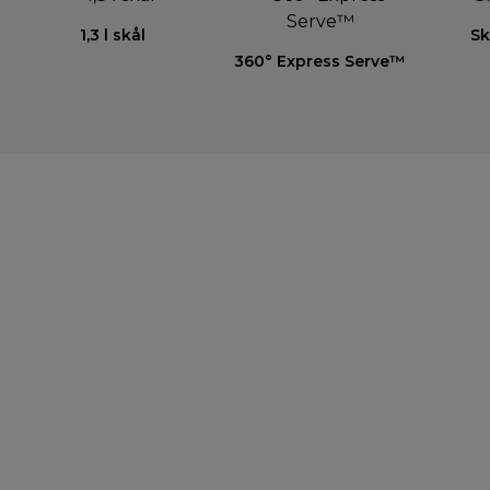
1,3 l skål
Sk
360° Express Serve™