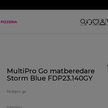
 PIZZERIA
MultiPro Go matberedare
Storm Blue FDP23.140GY
Multipro go
FDP23.140GY