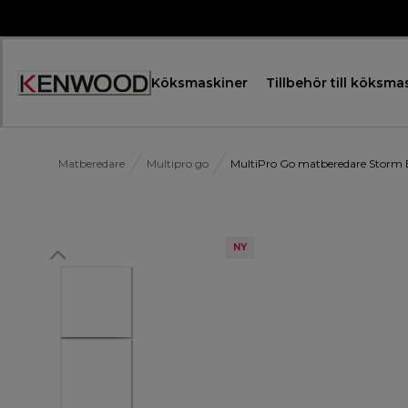
Skip
to
Content
Köksmaskiner
Tillbehör till köksma
Accessibility
Statement
Matberedare
Multipro go
MultiPro Go matberedare Storm
NY