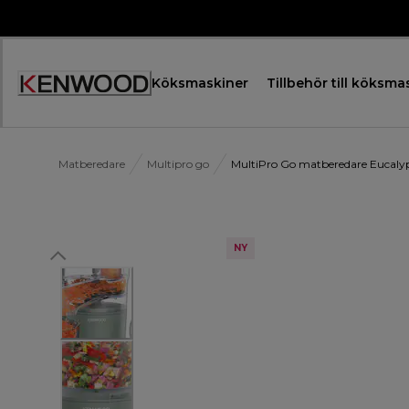
Skip
to
Content
Köksmaskiner
Tillbehör till köksma
Accessibility
Statement
Matberedare
Multipro go
MultiPro Go matberedare Eucal
NY