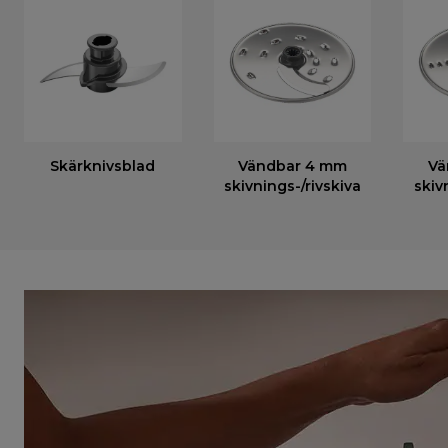
Skärknivsblad
Vändbar 4 mm
Vä
skivnings-/rivskiva
skiv