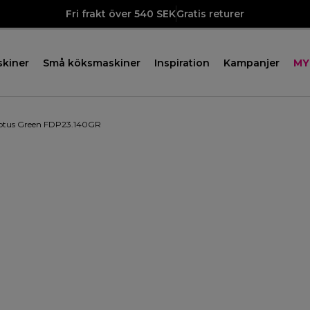
Fri frakt över 540 SEK
Gratis returer
skiner
Små köksmaskiner
Inspiration
Kampanjer
MY
yptus Green FDP23.140GR