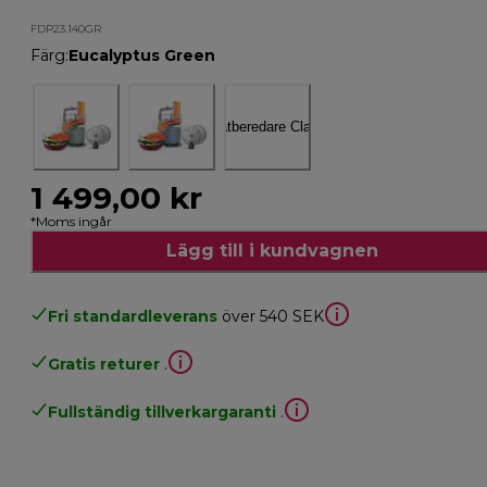
FDP23.140GR
Färg
:
Eucalyptus Green
1 499,00 kr
*Moms ingår
Lägg till i kundvagnen
Fri standardleverans
över 540 SEK
Gratis returer
.
Fullständig tillverkargaranti
.