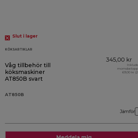
Slut i lager
KÖKSARTIKLAR
345,00 kr
Våg tillbehör till
Inklud
momsbelopp
köksmaskiner
69,00 kr (
AT850B svart
AT850B
Jämför
Meddela mig