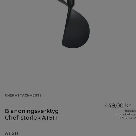
CHEF ATTACHMENTS
449,00 kr
Blandningsverktyg
Inklud
momsbelopp
Chef-storlek AT511
89,80 kr (
AT511