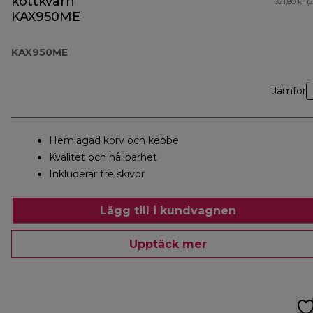
köttkvarn
321,80 kr (
KAX950ME
KAX950ME
Jämför
Hemlagad korv och kebbe
Kvalitet och hållbarhet
Inkluderar tre skivor
Lägg till i kundvagnen
Upptäck mer