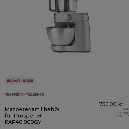
ENDAST ONLINE
PROSPERO+-TILLBEHÖR
736,00 kr
Matberedartillbehör
Inklud
momsbelopp
för Prospero+
147,20 kr (
KAP40.000GY