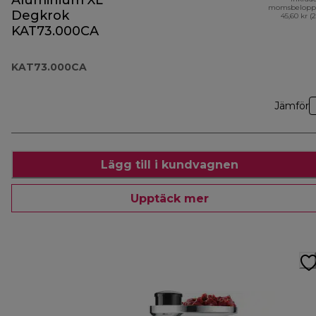
Aluminium XL
momsbelopp
Degkrok
45,60 kr (
KAT73.000CA
KAT73.000CA
Jämför
Lägg till i kundvagnen
Upptäck mer