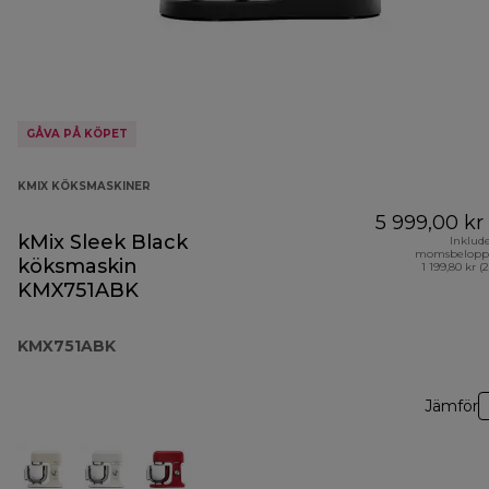
GÅVA PÅ KÖPET
KMIX KÖKSMASKINER
5 999,00 kr
kMix Sleek Black
Inklud
momsbelopp
köksmaskin
1 199,80 kr (
KMX751ABK
KMX751ABK
Jämför