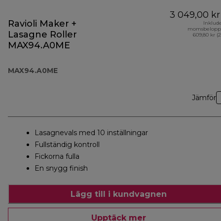
3 049,00 kr
Ravioli Maker +
Inklud
momsbelopp
Lasagne Roller
609,80 kr (
MAX94.A0ME
MAX94.A0ME
Jämför
Lasagnevals med 10 inställningar
Fullständig kontroll
Fickorna fulla
En snygg finish
Lägg till i kundvagnen
Upptäck mer