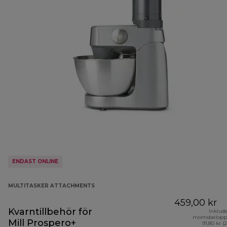
ENDAST ONLINE
MULTITASKER ATTACHMENTS
459,00 kr
Kvarntillbehör för
Inklud
momsbelopp
Mill Prospero+
91,80 kr (