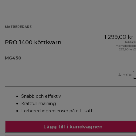
MATBEREDARE
1 299,00 kr
PRO 1400 köttkvarn
Inklud
momsbelopp
259,80 kr (
MG450
Jämför
Snabb och effektiv
Kraftfull malning
Förbered ingredienser på ditt sätt
Lägg till i kundvagnen