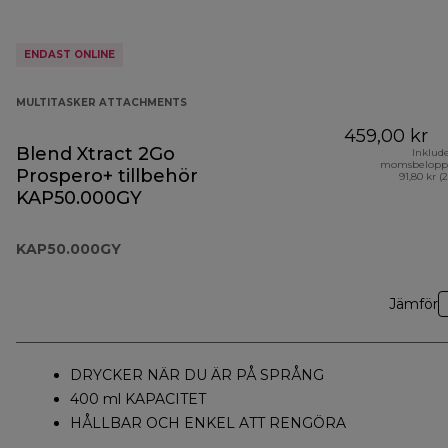
ENDAST ONLINE
MULTITASKER ATTACHMENTS
459,00 kr
Blend Xtract 2Go
Inklud
momsbelopp
Prospero+ tillbehör
91,80 kr (
KAP50.000GY
KAP50.000GY
Jämför
DRYCKER NÄR DU ÄR PÅ SPRÅNG
400 ml KAPACITET
HÅLLBAR OCH ENKEL ATT RENGÖRA