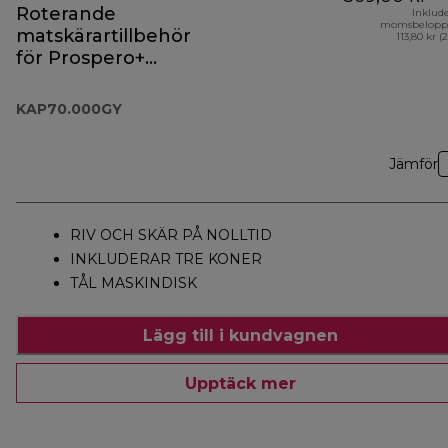
Roterande
Inklud
momsbelopp
matskärartillbehör
113,80 kr (
för Prospero+
KAP70.000GY
KAP70.000GY
Jämför
RIV OCH SKÄR PÅ NOLLTID
INKLUDERAR TRE KONER
TÅL MASKINDISK
Lägg till i kundvagnen
Upptäck mer