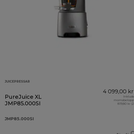
JUICEPRESSAR
4 099,00 kr
PureJuice XL
Inklud
momsbelopp
JMP85.000SI
819,80 kr (
JMP85.000SI