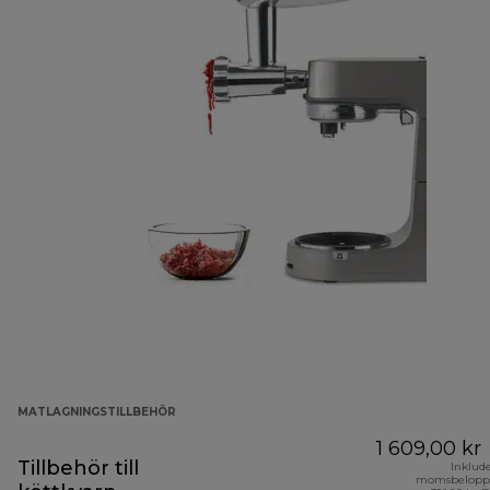
MATLAGNINGSTILLBEHÖR
1 609,00 kr
Tillbehör till
Inklud
momsbelopp