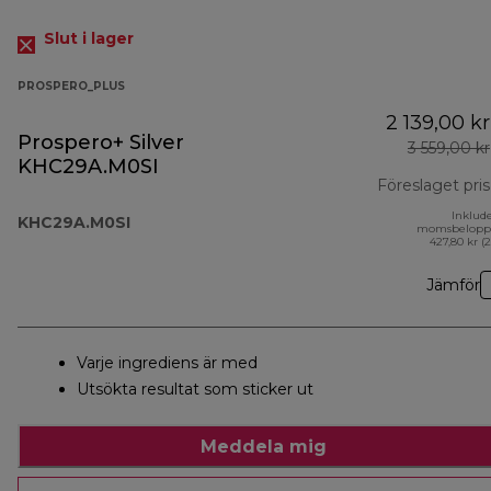
Slut i lager
PROSPERO_PLUS
2 139,00 kr
Prospero+ Silver
3 559,00 kr
KHC29A.M0SI
Föreslaget pris
Inklud
KHC29A.M0SI
momsbelopp
427,80 kr (
Jämför
Varje ingrediens är med
Utsökta resultat som sticker ut
Meddela mig