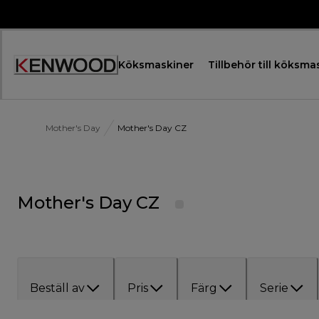
Skip
to
Content
Köksmaskiner
Tillbehör till köksma
Accessibility
Statement
Mother's Day
Mother's Day CZ
Mother's Day CZ
Beställ av
Pris
Färg
Serie