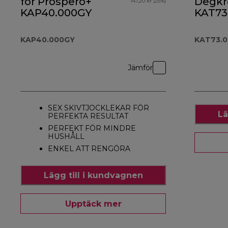
för Prospero+
Degkr
147,20 kr (25%)
KAP40.000GY
KAT73
KAP40.000GY
KAT73.
Jämför
SEX SKIVTJOCKLEKAR FÖR
Lä
PERFEKTA RESULTAT
PERFEKT FÖR MINDRE
HUSHÅLL
ENKEL ATT RENGÖRA
Lägg till i kundvagnen
Upptäck mer