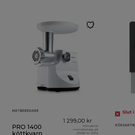
MATBEREDARE
Slut i
1 299,00 kr
PRO 1400
KÖKSARTI
Inkluderat
momsbelopp på
köttkvarn
259,80 kr (25%)