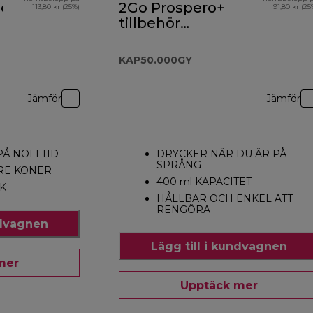
hör
2Go Prospero+
113,80 kr (25%)
91,80 kr (25
tillbehör
KAP50.000GY
KAP50.000GY
Jämför
Jämför
PÅ NOLLTID
DRYCKER NÄR DU ÄR PÅ
SPRÅNG
RE KONER
400 ml KAPACITET
K
HÅLLBAR OCH ENKEL ATT
RENGÖRA
ndvagnen
Lägg till i kundvagnen
mer
Upptäck mer