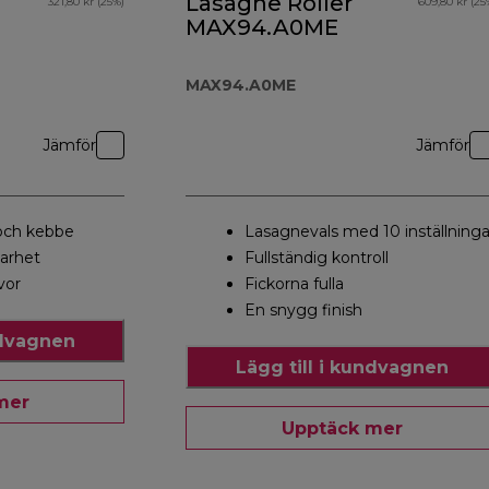
Lasagne Roller
321,80 kr (25%)
609,80 kr (25
MAX94.A0ME
MAX94.A0ME
Jämför
Jämför
och kebbe
Lasagnevals med 10 inställninga
barhet
Fullständig kontroll
vor
Fickorna fulla
En snygg finish
ndvagnen
Lägg till i kundvagnen
mer
Upptäck mer