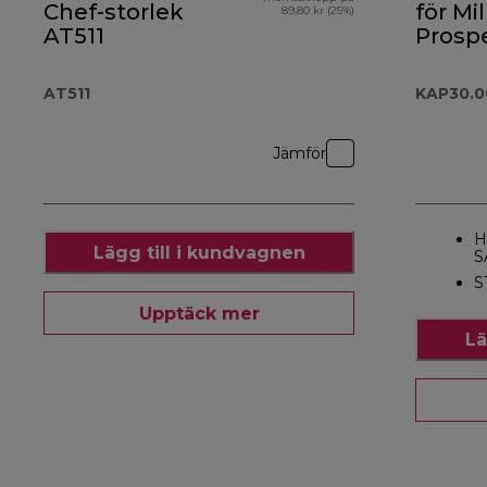
Chef-storlek
för Mil
89,80 kr (25%)
AT511
Prosp
KAP30
AT511
KAP30.
Jämför
H
Lägg till i kundvagnen
S
S
Upptäck mer
Lä