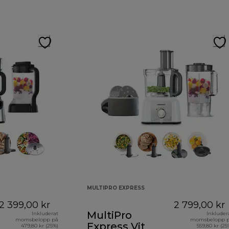
MULTIPRO EXPRESS
2 399,00 kr
2 799,00 kr
MultiPro
Inkluderat
Inkluder
momsbelopp på
momsbelopp 
Express Vit
479,80 kr (25%)
559,80 kr (25