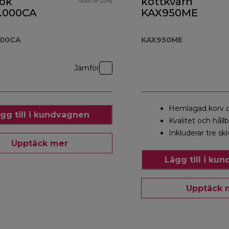
ok
köttkvarn
45,60 kr (25%)
.000CA
KAX950ME
000CA
KAX950ME
Jämför
Hemlagad korv 
gg till i kundvagnen
Kvalitet och håll
Inkluderar tre ski
Upptäck mer
Lägg till i ku
Upptäck 