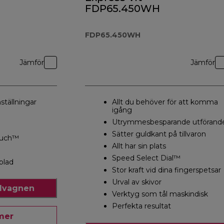
FDP65.450WH
FDP65.450WH
Jämför
Jämför
tällningar
Allt du behöver för att komma
igång
Utrymmesbesparande utförand
Sätter guldkant på tillvaron
ouch™
Allt har sin plats
Speed Select Dial™
blad
Stor kraft vid dina fingerspetsar
Urval av skivor
ndvagnen
Verktyg som tål maskindisk
Perfekta resultat
mer