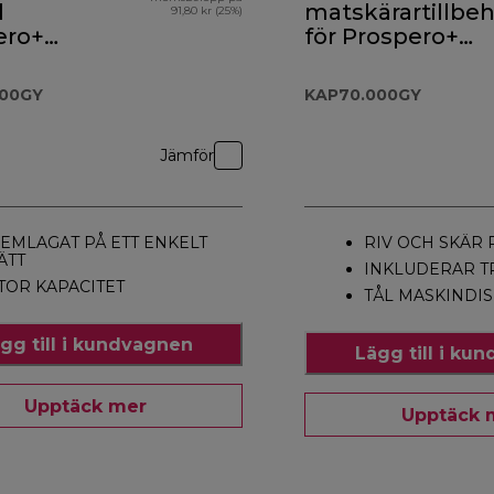
l
matskärartillbe
91,80 kr (25%)
ero+
för Prospero+
.000GY
KAP70.000GY
000GY
KAP70.000GY
Jämför
EMLAGAT PÅ ETT ENKELT
RIV OCH SKÄR 
ÄTT
INKLUDERAR T
TOR KAPACITET
TÅL MASKINDIS
gg till i kundvagnen
Lägg till i ku
Upptäck mer
Upptäck 