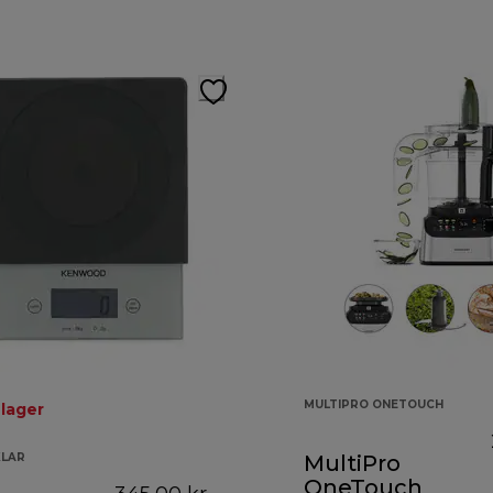
MULTIPRO ONETOUCH
 lager
KLAR
MultiPro
OneTouch