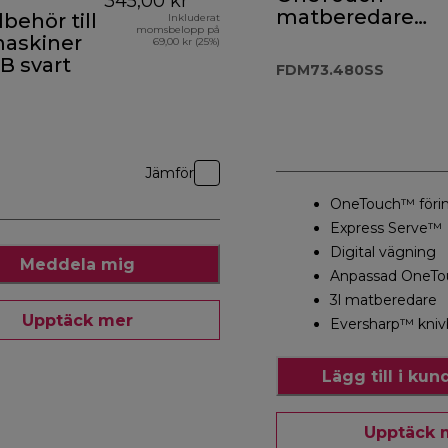
345,00 kr
matberedare
lbehör till
Inkluderat
momsbelopp på
och mixer
askiner
69,00 kr (25%)
FDM73.480SS
B svart
FDM73.480SS
Jämför
OneTouch™ förins
Express Serve™
Digital vägning
Meddela mig
Anpassad OneT
3l matberedare
Upptäck mer
Eversharp™ kniv
Lägg till i ku
Upptäck 