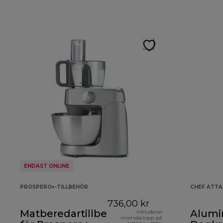
ENDAST ONLINE
PROSPERO+-TILLBEHÖR
CHEF ATT
736,00 kr
Matberedartillbehör
Alumi
Inkluderat
momsbelopp på