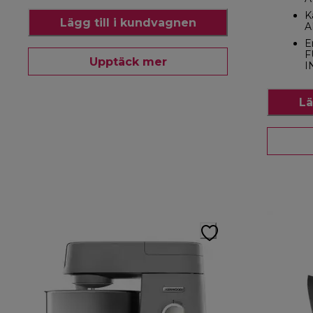
K
Lägg till i kundvagnen
A
E
F
Upptäck mer
I
Lä