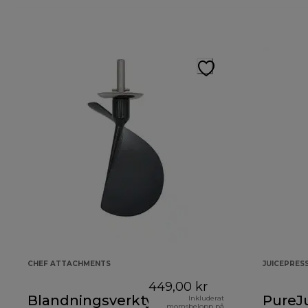
CHEF ATTACHMENTS
JUICEPRES
449,00 kr
Blandningsverktyg
PureJ
Inkluderat
momsbelopp på