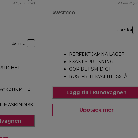
209,80 kr (25%)
298,00 kr (25
KWSD100
Jämför
Jämför
PERFEKT JÄMNA LAGER
EXAKT SPRITSNING
ASTIGHET
GÖR DET SMIDIGT
ROSTFRITT KVALITETSSTÅL
RYCKPUNKTER
Lägg till i kundvagnen
L MASKINDISK
Upptäck mer
ndvagnen