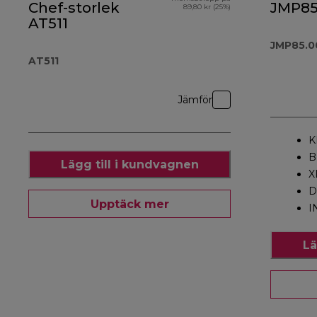
Chef-storlek
JMP85
89,80 kr (25%)
AT511
JMP85.0
AT511
Jämför
K
B
Lägg till i kundvagnen
X
D
Upptäck mer
I
Lä