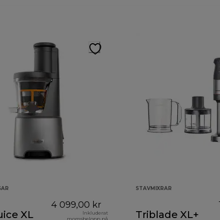
SAR
STAVMIXRAR
4 099,00 kr
uice XL
Triblade XL+
Inkluderat
momsbelopp på