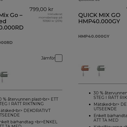
799,00 kr
Mix Go –
QUICK MIX GO
Inkluderat
momsbelopp på
Red
HMP40.000GY
159,80 kr (25%)
0.000RD
HMP40.000GY
000RD
Jämför
30 % återvunnen
STEG I RÄTT RI
0 % återvunnen plast<br> ETT
TEG I RÄTT RIKTNING
Mätsked<br> D
UTSEENDE
ätsked<br> DEKORATIVT
TSEENDE
Enkelt bärhand
ATT TA MED
nkelt bärhandtag <br>ENKEL
TT TA MED