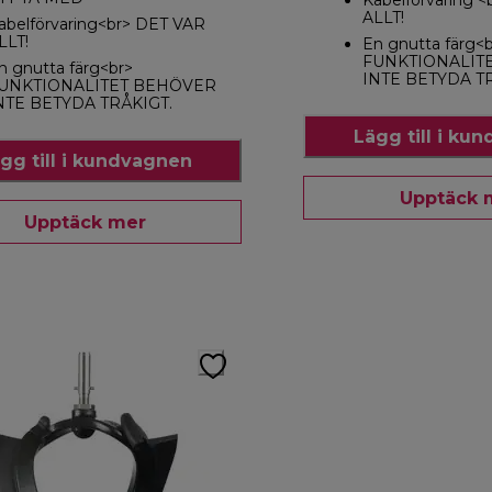
Kabelförvaring 
ALLT!
abelförvaring<br> DET VAR
LLT!
En gnutta färg<
FUNKTIONALIT
n gnutta färg<br>
INTE BETYDA T
UNKTIONALITET BEHÖVER
NTE BETYDA TRÅKIGT.
Lägg till i ku
gg till i kundvagnen
Upptäck 
Upptäck mer