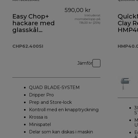
590,00 kr
Easy Chop+
Quick
Inkluderat
momsbelopp på
hackare med
Clay 
118,00 kr (25%)
glasskål
HMP4
CHP62.400SI
CHP62.400SI
HMP40.
Jämför
QUAD BLADE-SYSTEM
Dripper Pro
Prep and Store-lock
3
Kontroll med en knapptryckning
S
Krossa is
M
Minispatel
U
Delar som kan diskas i maskin
E
A