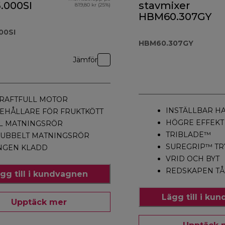
.000SI
stavmixer
819,80 kr (25%)
HBM60.307GY
00SI
HBM60.307GY
Jämför
RAFTFULL MOTOR
INSTÄLLBAR H
EHÅLLARE FÖR FRUKTKÖTT
HÖGRE EFFEKT
L MATNINGSRÖR
TRIBLADE™
UBBELT MATNINGSRÖR
SUREGRIP™ T
NGEN KLADD
VRID OCH BYT
REDSKAPEN TÅ
gg till i kundvagnen
Lägg till i ku
Upptäck mer