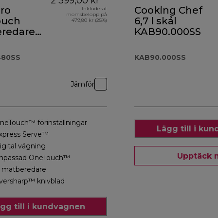
2 399,00 kr
ro
Cooking Chef
Inkluderat
momsbelopp på
ouch
6,7 l skål
479,80 kr (25%)
redare
KAB90.000SS
ixer
.480SS
480SS
KAB90.000SS
Jämför
neTouch™ förinställningar
Lägg till i ku
xpress Serve™
igital vägning
Upptäck 
npassad OneTouch™
l matberedare
versharp™ knivblad
gg till i kundvagnen