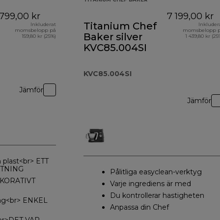
799,00 kr
7 199,00 kr
Titanium Chef
Inkluderat
Inkluder
momsbelopp på
momsbelopp 
Baker silver
159,80 kr (25%)
1 439,80 kr (25
KVC85.004SI
KVC85.004SI
Jämför
Jämför
 plast<br> ETT
KTNING
Pålitliga easyclean-verktyg
EKORATIVT
Varje ingrediens är med
Du kontrollerar hastigheten
tag<br> ENKEL
Anpassa din Chef