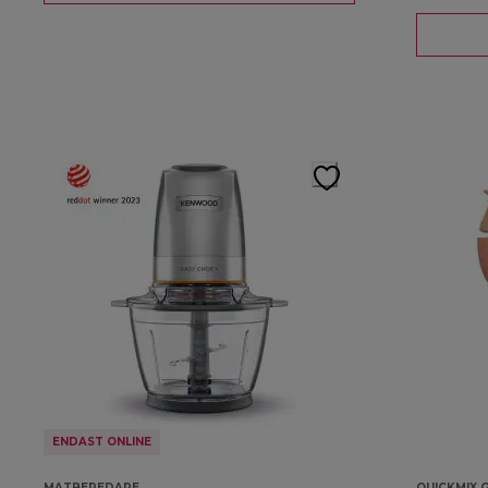
ENDAST ONLINE
MATBEREDARE
QUICKMIX 