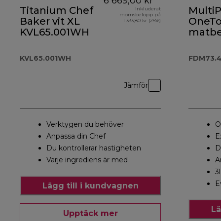
6 669,00 kr
Titanium Chef
MultiP
Inkluderat
momsbelopp på
Baker vit XL
OneT
1 333,80 kr (25%)
KVL65.001WH
matbe
och m
FDM73
KVL65.001WH
FDM73.
Jämför
Verktygen du behöver
O
Anpassa din Chef
E
Du kontrollerar hastigheten
D
Varje ingrediens är med
A
3
E
Lägg till i kundvagnen
Lä
Upptäck mer