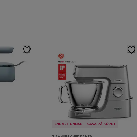
ENDAST ONLINE
GÅVA PÅ KÖPET
TITANIUM CHEF BAKER