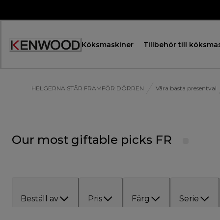
Skip
to
Content
Köksmaskiner
Tillbehör till köksma
Accessibility
Statement
HELGERNA STÅR FRAMFÖR DÖRREN
Våra bästa presentval
Our most giftable picks FR
Beställ av
Pris
Färg
Serie