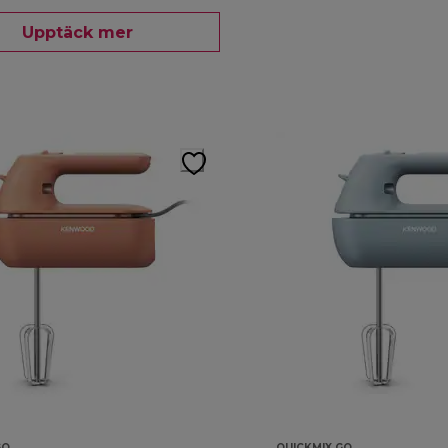
Upptäck mer
GO
QUICKMIX GO