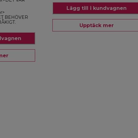
<br>DET VAR
Lägg till i kundvagnen
br>
ET BEHÖVER
RÅKIGT.
Upptäck mer
ndvagnen
mer