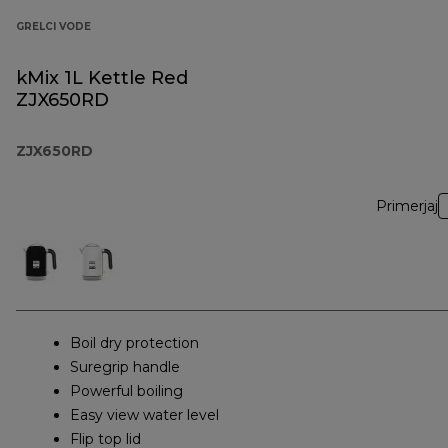
GRELCI VODE
kMix 1L Kettle Red
ZJX650RD
ZJX650RD
Primerjaj
Boil dry protection
Suregrip handle
Powerful boiling
Easy view water level
Flip top lid