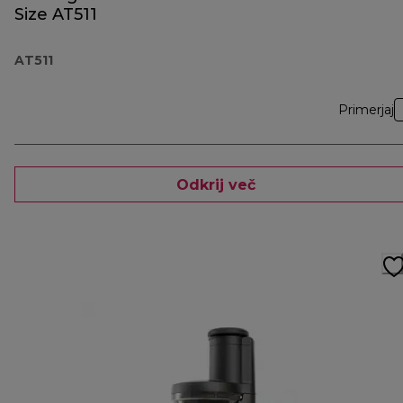
Size AT511
AT511
Primerjaj
Odkrij več