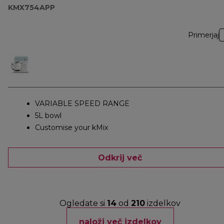
KMX754APP
Primerjaj
VARIABLE SPEED RANGE
5L bowl
Customise your kMix
Odkrij več
Ogledate si
14
od
210
izdelkov
naloži več izdelkov