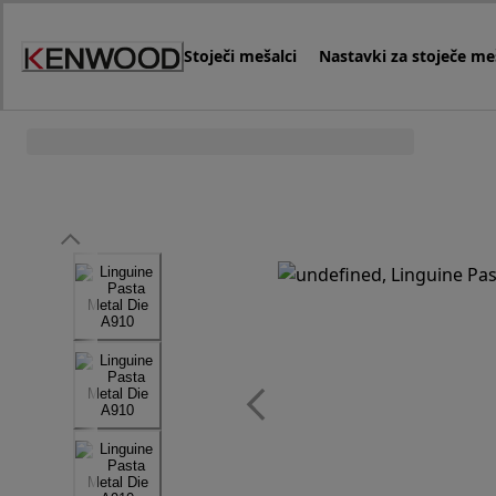
Skip
to
Stoječi mešalci
Nastavki za stoječe me
Content