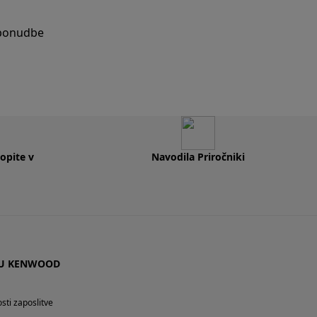
 ponudbe
opite v
Navodila Priročniki
JU KENWOOD
ti zaposlitve