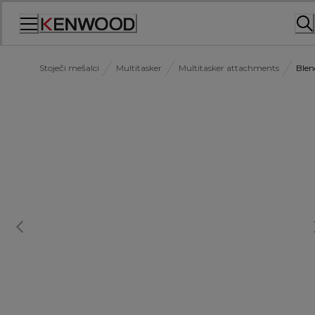
Skip
to
Content
Stoječi mešalci
Multitasker
Multitasker attachments
Blen