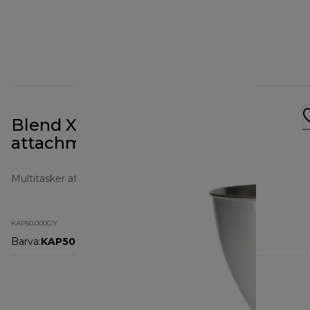
Blend Xtract 2Go Prospero+
attachment KAP50.000GY
Multitasker attachments
KAP50.000GY
Barva
:
KAP50.000GY