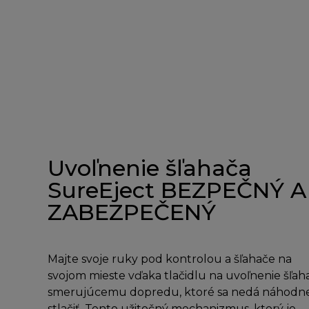
Uvoľnenie šľahača
SureEject BEZPEČNÝ A
ZABEZPEČENÝ
Majte svoje ruky pod kontrolou a šľahače na
svojom mieste vďaka tlačidlu na uvoľnenie šľah
smerujúcemu dopredu, ktoré sa nedá náhodn
stlačiť. Tento užitočný mechanizmus, ktorý je