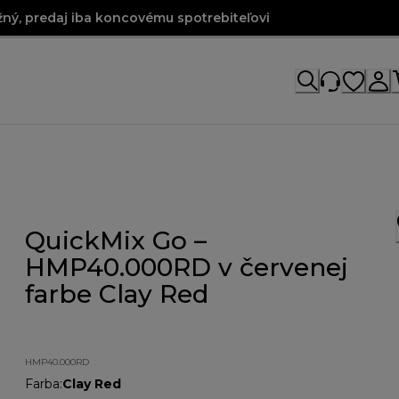
ný, predaj iba koncovému spotrebiteľovi
QuickMix Go –
HMP40.000RD v červenej
farbe Clay Red
HMP40.000RD
Farba
:
Clay Red