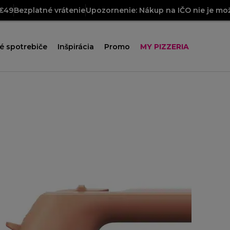
 €49
Bezplatné vrátenie
Upozornenie: Nákup na IČO nie je mož
é spotrebiče
Inšpirácia
Promo
MY PIZZERIA