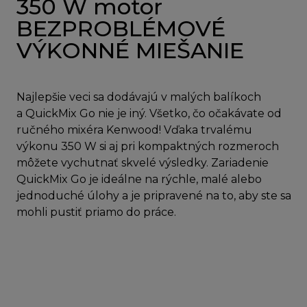
350 W motor
BEZPROBLÉMOVÉ
VÝKONNÉ MIEŠANIE
Najlepšie veci sa dodávajú v malých balíkoch
a QuickMix Go nie je iný. Všetko, čo očakávate od
ručného mixéra Kenwood! Vďaka trvalému
výkonu 350 W si aj pri kompaktných rozmeroch
môžete vychutnať skvelé výsledky. Zariadenie
QuickMix Go je ideálne na rýchle, malé alebo
jednoduché úlohy a je pripravené na to, aby ste sa
mohli pustiť priamo do práce.