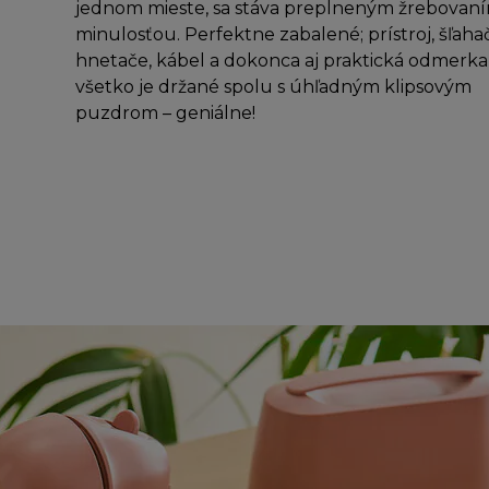
jednom mieste, sa stáva preplneným žrebovan
minulosťou. Perfektne zabalené; prístroj, šľaha
hnetače, kábel a dokonca aj praktická odmerka,
všetko je držané spolu s úhľadným klipsovým
puzdrom – geniálne!