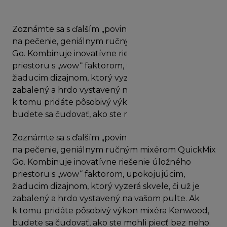
Zoznámte sa s ďalším „povinným“ príslušenstvom
na pečenie, geniálnym ručným mixérom QuickMix
Go. Kombinuje inovatívne riešenie úložného
priestoru s „wow“ faktorom, upokojujúcim,
žiaducim dizajnom, ktorý vyzerá skvele, či už je
zabalený a hrdo vystavený na vašom pulte. Ak
k tomu pridáte pôsobivý výkon mixéra Kenwood,
budete sa čudovať, ako ste mohli piecť bez neho.
Zoznámte sa s ďalším „povinným“ príslušenstvom
na pečenie, geniálnym ručným mixérom QuickMix
Go. Kombinuje inovatívne riešenie úložného
priestoru s „wow“ faktorom, upokojujúcim,
žiaducim dizajnom, ktorý vyzerá skvele, či už je
zabalený a hrdo vystavený na vašom pulte. Ak
k tomu pridáte pôsobivý výkon mixéra Kenwood,
budete sa čudovať, ako ste mohli piecť bez neho.