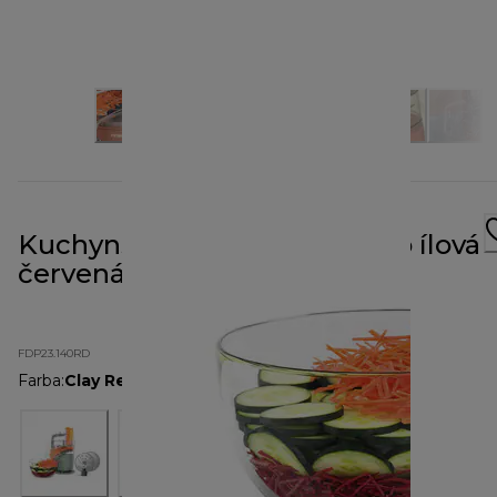
Kuchynský robot MultiPro Go ílová
červená FDP23.140RD
FDP23.140RD
Farba
:
Clay Red