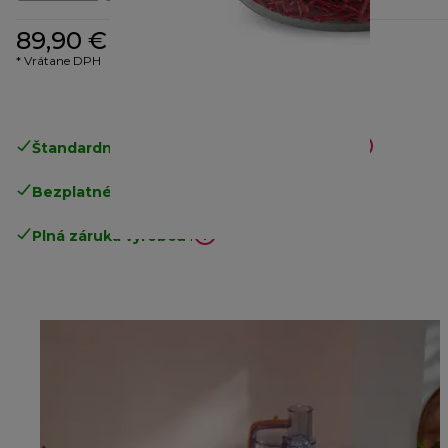
89,90 €
* Vrátane DPH
Štandardné bezplatné doručenie
nad 49€
Bezplatné vrátenie tovaru
.
Plná záruka výrobcu
.