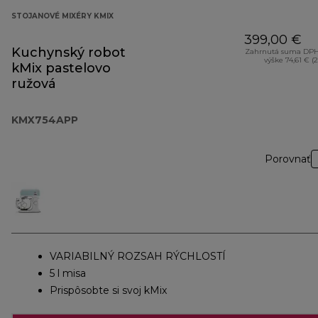
STOJANOVÉ MIXÉRY KMIX
399,00 €
Kuchynský robot
Zahrnutá suma DPH
výške 74,61 € (
kMix pastelovo
ružová
KMX754APP
Porovnať
VARIABILNÝ ROZSAH RÝCHLOSTÍ
5 l misa
Prispôsobte si svoj kMix