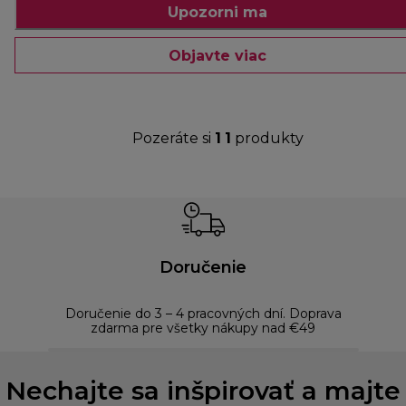
Upozorni ma
Objavte viac
Pozeráte si
1
1
produkty
Doručenie
Doručenie do 3 – 4 pracovných dní. Doprava
Bezp
zdarma pre všetky nákupy nad €49
Nechajte sa inšpirovať a majte