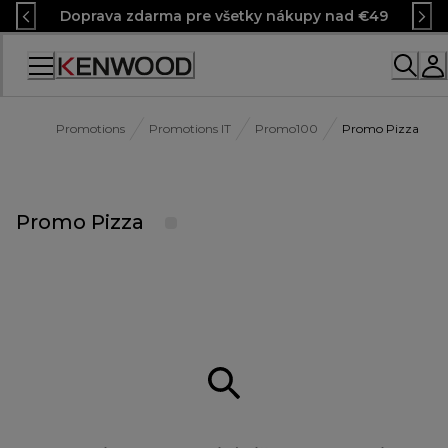
Skip
Doprava zdarma pre všetky nákupy nad €49
to
Content
Promotions
Promotions IT
Promo100
Promo Pizza
Promo Pizza