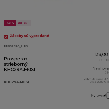
-40 %
OUTLET
Zásoby sú vypredané
PROSPERO_PLUS
138,00
Prospero+
231,0
strieborný
Navrhova
KHC29A.M0SI
ce
Zahrnutá suma DPH
KHC29A.M0SI
výške 25,80 € (
Porovnať