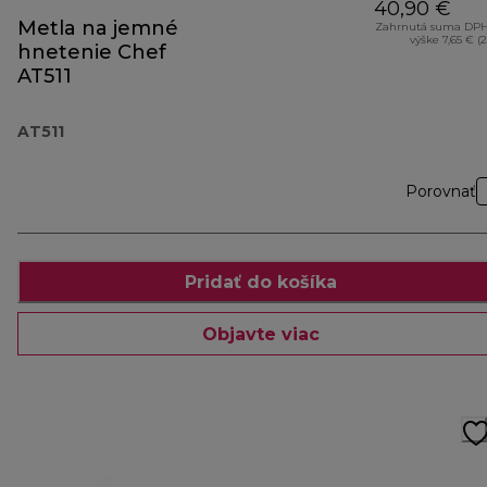
40,90 €
Metla na jemné
Zahrnutá suma DPH
výške 7,65 € (
hnetenie Chef
AT511
AT511
Porovnať
Pridať do košíka
Objavte viac