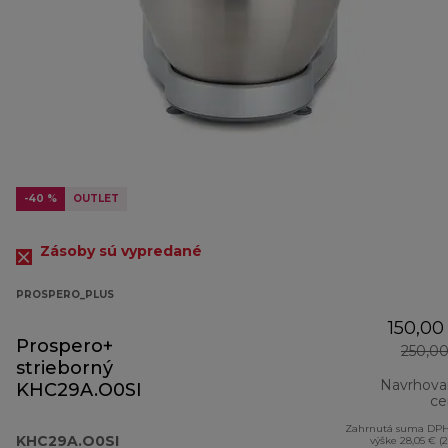
-40 %
OUTLET
Zásoby sú vypredané
PROSPERO_PLUS
150,00
Prospero+
250,0
strieborný
Navrhova
KHC29A.O0SI
ce
Zahrnutá suma DPH
KHC29A.O0SI
výške 28,05 € (