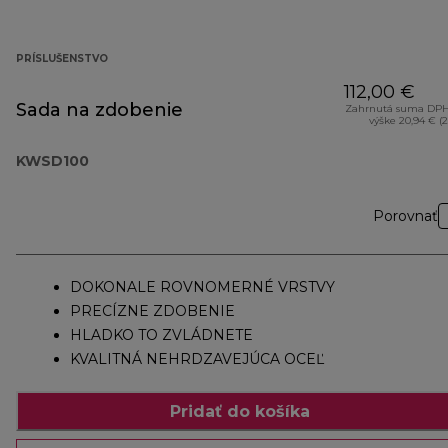
PRÍSLUŠENSTVO
112,00 €
Sada na zdobenie
Zahrnutá suma DPH
výške 20,94 € (
KWSD100
Porovnať
DOKONALE ROVNOMERNÉ VRSTVY
PRECÍZNE ZDOBENIE
HLADKO TO ZVLÁDNETE
KVALITNÁ NEHRDZAVEJÚCA OCEĽ
Pridať do košíka