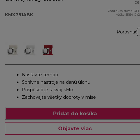
ce
Black
Zahrnutá suma DPH
KMX751ABK
výške 55,54 € (
Porovnať
Nastavte tempo
Správne nástroje na danú úlohu
Prispôsobte si svoj kMix
Zachovajte všetky dobroty v mise
Pridať do košíka
Objavte viac