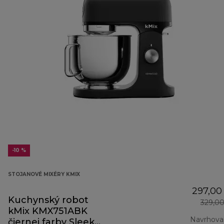
-10 %
STOJANOVÉ MIXÉRY KMIX
297,00
Kuchynský robot
329,0
kMix KMX751ABK
Navrhova
čiernej farby Sleek