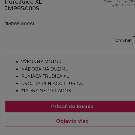
PureJuice XL
Zahrnutá suma DPH
výške 68,23 € (
JMP85.000SI
JMP85.000SI
Porovnať
VÝKONNÝ MOTOR
NÁDOBA NA DUŽINU
PLNIACA TRUBICA XL
DVOJITÁ PLNIACA TRUBICA
ŽIADNY NEPORIADOK
Pridať do košíka
Objavte viac