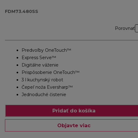
FDM73.480SS
FDM73.480SS
Porovnať
Predvoľby OneTouch™
Express Serve™
Digitálne váženie
Prispôsobenie OneTouch™
3 l kuchynský robot
Čepeľ noža Eversharp™
Jednoduché čistenie
Pridať do košíka
Objavte viac