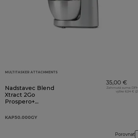
MULTITASKER ATTACHMENTS
35,00 €
Nadstavec Blend
Zahrnutá suma DPH
výške 6,54 € (
Xtract 2Go
Prospero+
KAP50.000GY
KAP50.000GY
Porovnať