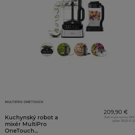
MULTIPRO ONETOUCH
209,90 €
Kuchynský robot a
Zahrnutá suma DPH
výške 39,25 € (
mixér MultiPro
OneTouch