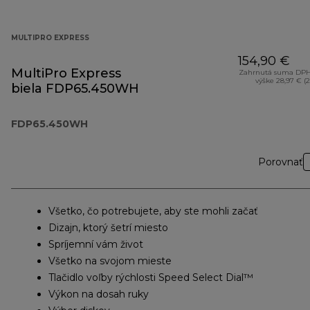
MULTIPRO EXPRESS
154,90 €
MultiPro Express
Zahrnutá suma DPH
výške 28,97 € (
biela FDP65.450WH
FDP65.450WH
Porovnať
Všetko, čo potrebujete, aby ste mohli začať
Dizajn, ktorý šetrí miesto
Spríjemní vám život
Všetko na svojom mieste
Tlačidlo voľby rýchlosti Speed ​​Select Dial™
Výkon na dosah ruky