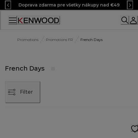
Skip
Doprava zdarma pre všetky nákupy nad €49
to
Content
Promotions
Promotions FR
French Days
French Days
Filter