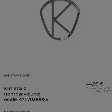
NADSTAVCE CHEF
44,99 €
K-metla z
Zahrnutá suma DPH
výške 8,41 € (
nehrdzavejúcej
ocele KAT70.000SS