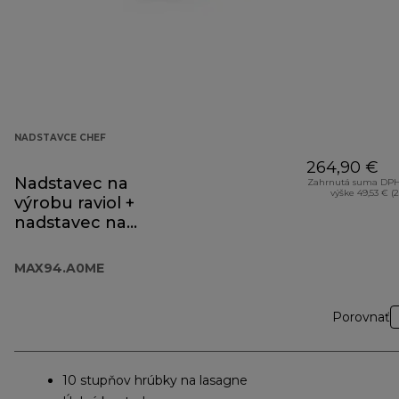
NADSTAVCE CHEF
264,90 €
Nadstavec na
Zahrnutá suma DPH
výške 49,53 € (
výrobu raviol +
nadstavec na
lasagne
MAX94.A0ME
MAX94.A0ME
Porovnať
10 stupňov hrúbky na lasagne