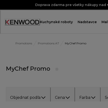
Skip
Doprava zdarma pre všetky nákupy nad
to
Content
Kuchynské roboty
Nadstavce
Mal
Promotions
Promotions AT
MyChef Promo
MyChef Promo
Objednať podľa
Cena
Farba
S