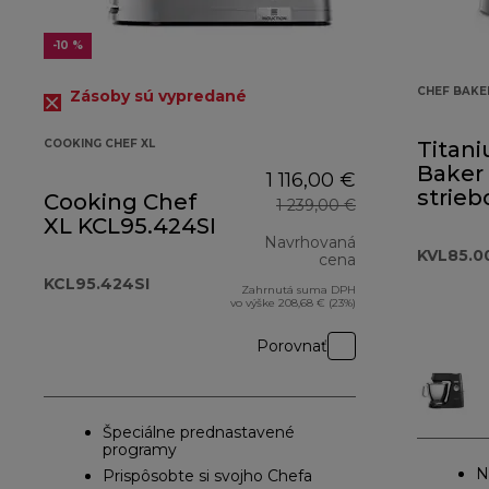
-10 %
CHEF BAKE
Zásoby sú vypredané
COOKING CHEF XL
Titan
Baker
1 116,00 €
strieb
Cooking Chef
1 239,00 €
KVL85
XL KCL95.424SI
Navrhovaná
KVL85.0
cena
KCL95.424SI
Zahrnutá suma DPH
pôvodná cena 1
vo výške 208,68 € (23%)
Porovnať
Špeciálne prednastavené
programy
N
Prispôsobte si svojho Chefa