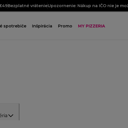
 €49
Bezplatné vrátenie
Upozornenie: Nákup na IČO nie je mož
é spotrebiče
Inšpirácia
Promo
MY PIZZERIA
éria