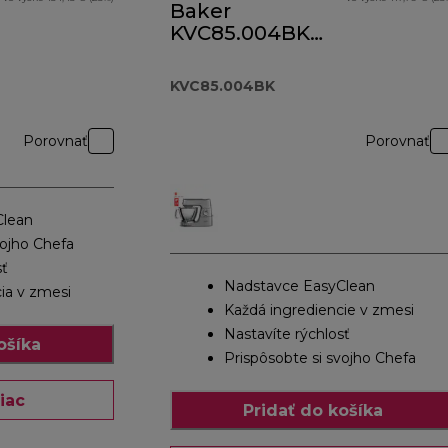
Baker
KVC85.004BK
čierny
KVC85.004BK
Porovnať
Porovnať
Clean
vojho Chefa
sť
Nadstavce EasyClean
ia v zmesi
Každá ingrediencie v zmesi
Nastavíte rýchlosť
ošíka
Prispôsobte si svojho Chefa
iac
Pridať do košíka