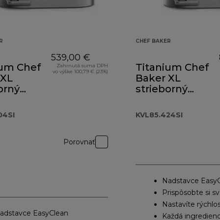
R
CHEF BAKER
539,00 €
ium Chef
Titanium Chef
Zahrnutá suma DPH
vo výške 100,79 € (23%)
 XL
Baker XL
orný
strieborný
.004SI
KVL85.424SI
04SI
KVL85.424SI
 239,00 €
Porovnať
Nadstavce Easy
Prispôsobte si s
Nastavíte rýchlo
adstavce EasyClean
Každá ingredienc