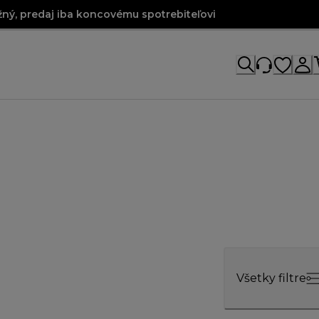
ný, predaj iba koncovému spotrebiteľovi
Všetky filtre