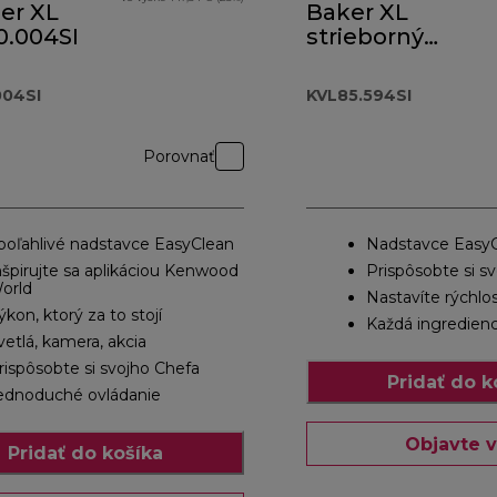
ier XL
Baker XL
.004SI
strieborný
KVL85.594SI
04SI
KVL85.594SI
Porovnať
poľahlivé nadstavce EasyClean
Nadstavce Easy
nšpirujte sa aplikáciou Kenwood
Prispôsobte si s
orld
Nastavíte rýchlo
ýkon, ktorý za to stojí
Každá ingredienc
vetlá, kamera, akcia
rispôsobte si svojho Chefa
Pridať do k
ednoduché ovládanie
Objavte v
Pridať do košíka