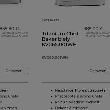
CHEF BAKER
839,90 €
389,00 €
Titanium Chef
Zahrnutá suma DPH
Zahrnutá suma D
vo výške 157,05 € (23%)
vo výške 72,74 € (23
Baker biely
KVC65.001WH
KVC65.001WH
Porovnať
Porovnať
Clean
Nadstavce, ktoré potrebujete
vojho Chefa
Prispôsobte si svojho Chefa
sť
Plynulé ovládanie rýchlosti
ia v zmesi
Dokonalé miešanie