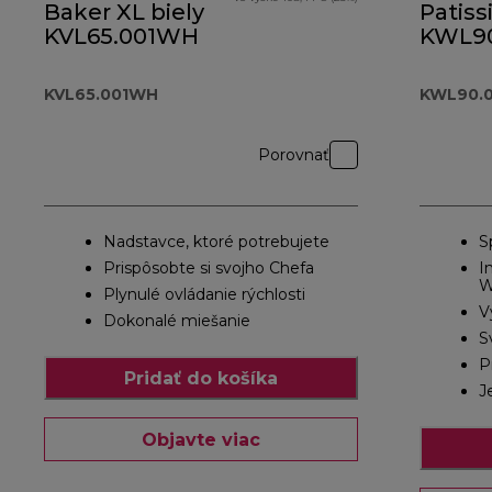
Baker XL biely
Patiss
KVL65.001WH
KWL90
KVL65.001WH
KWL90.0
Porovnať
Nadstavce, ktoré potrebujete
S
Prispôsobte si svojho Chefa
I
W
Plynulé ovládanie rýchlosti
V
Dokonalé miešanie
S
P
Pridať do košíka
J
Objavte viac