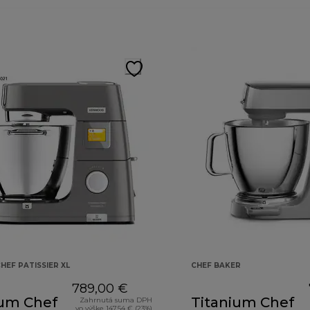
HEF PATISSIER XL
CHEF BAKER
789,00 €
ium Chef
Titanium Chef
Zahrnutá suma DPH
vo výške 147,54 € (23%)