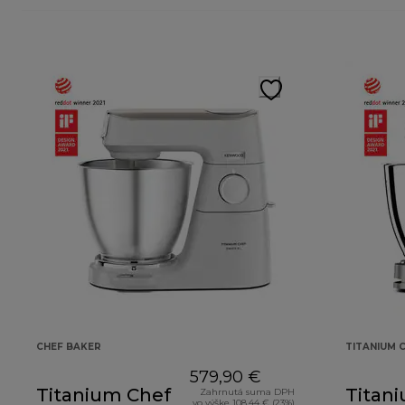
CHEF BAKER
TITANIUM C
579,90 €
Titanium Chef
Titan
Zahrnutá suma DPH
vo výške 108,44 € (23%)