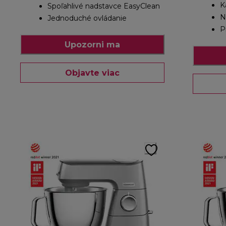
K
Spoľahlivé nadstavce EasyClean
N
Jednoduché ovládanie
P
Upozorni ma
Objavte viac