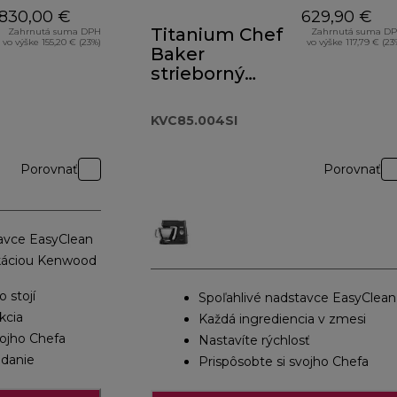
830,00 €
629,90 €
Titanium Chef
Zahrnutá suma DPH
Zahrnutá suma D
vo výške 155,20 € (23%)
vo výške 117,79 € (23
Baker
strieborný
KVC85.004SI
KVC85.004SI
Porovnať
Porovnať
tavce EasyClean
likáciou Kenwood
o stojí
Spoľahlivé nadstavce EasyClean
kcia
Každá ingrediencia v zmesi
vojho Chefa
Nastavíte rýchlosť
danie
Prispôsobte si svojho Chefa