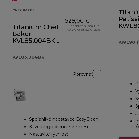
CHEF BAKER
Titan
Patiss
529,00 €
KWL90
Titanium Chef
Zahrnutá suma DPH
vo výške 98,92 € (23%)
Baker
KVL85.004BK
KWL90.1
čierny
KVL85.004BK
Porovnať
P
V
S
S
J
Spoľahlivé nadstavce EasyClean
I
W
Každá ingrediencie v zmesi
Nastavíte rýchlosť