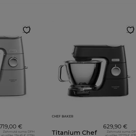
CHEF BAKER
719,00 €
629,90 €
Titanium Chef
Zahrnutá suma DPH
Zahrnutá suma D
vo výške 134,45 € (23%)
vo výške 117,79 € (23