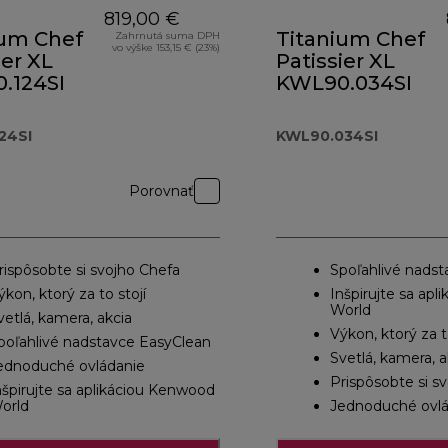
819,00 €
ium Chef
Titanium Chef
Zahrnutá suma DPH
vo výške 153,15 € (23%)
ier XL
Patissier XL
.124SI
KWL90.034SI
24SI
KWL90.034SI
Porovnať
rispôsobte si svojho Chefa
Spoľahlivé nads
ýkon, ktorý za to stojí
Inšpirujte sa ap
World
vetlá, kamera, akcia
Výkon, ktorý za t
poľahlivé nadstavce EasyClean
Svetlá, kamera, a
ednoduché ovládanie
Prispôsobte si s
nšpirujte sa aplikáciou Kenwood
orld
Jednoduché ovlá