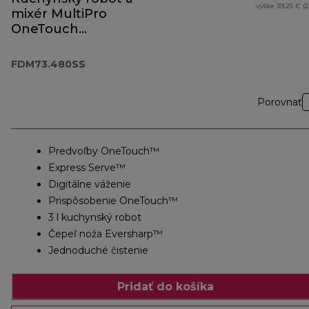
výške 39,25 € (
mixér MultiPro
OneTouch
FDM73.480SS
FDM73.480SS
Porovnať
Predvoľby OneTouch™
Express Serve™
Digitálne váženie
Prispôsobenie OneTouch™
3 l kuchynský robot
Čepeľ noža Eversharp™
Jednoduché čistenie
Pridať do košíka