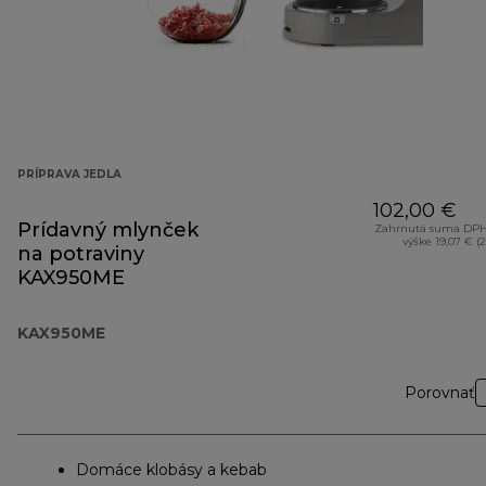
PRÍPRAVA JEDLA
102,00 €
Prídavný mlynček
Zahrnutá suma DPH
výške 19,07 € (
na potraviny
KAX950ME
KAX950ME
Porovnať
Domáce klobásy a kebab