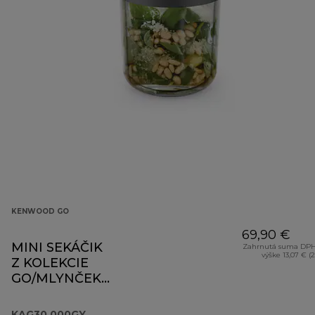
KENWOOD GO
69,90 €
MINI SEKÁČIK
Zahrnutá suma DPH
výške 13,07 € (
Z KOLEKCIE
GO/MLYNČEK
KAG30.000GY
KAG30.000GY