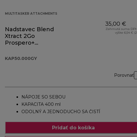
MULTITASKER ATTACHMENTS
35,00 €
Nadstavec Blend
Zahrnutá suma DPH
výške 6,54 € (
Xtract 2Go
Prospero+
KAP50.000GY
KAP50.000GY
Porovnať
NÁPOJE SO SEBOU
KAPACITA 400 ml
ODOLNÝ A JEDNODUCHO SA ČISTÍ
Pridať do košíka