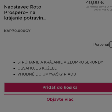
40,00 €
Nadstavec Roto
Zahrnutá suma DPH
výške 7,48 € (
Prospero+ na
krájanie potravín
KAP70.000GY
KAP70.000GY
Porovnať
STRÚHANIE A KRÁJANIE V ZLOMKU SEKUNDY
OBSAHUJE 3 KUŽELE
VHODNÉ DO UMÝVAČKY RIADU
Pridať do košíka
Objavte viac