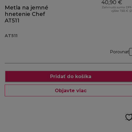
40,90 €
Metla na jemné
Zahrnutá suma DPH
výške 7,65 € (
hnetenie Chef
AT511
AT511
Porovnať
Pridať do košíka
Objavte viac