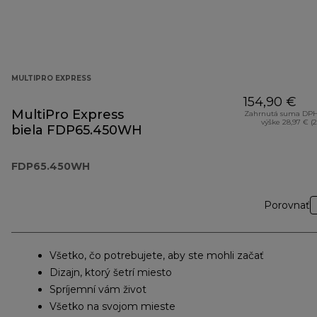
MULTIPRO EXPRESS
154,90 €
MultiPro Express
Zahrnutá suma DPH
výške 28,97 € (
biela FDP65.450WH
FDP65.450WH
Porovnať
Všetko, čo potrebujete, aby ste mohli začať
Dizajn, ktorý šetrí miesto
Spríjemní vám život
Všetko na svojom mieste