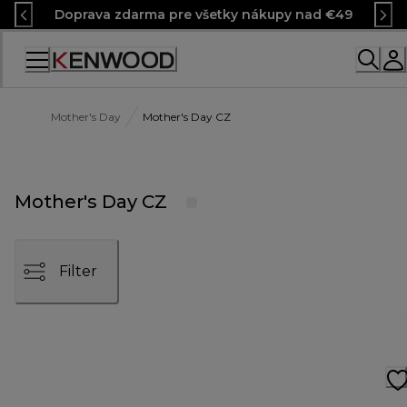
Skip
Doprava zdarma pre všetky nákupy nad €49
to
Content
Mother's Day
Mother's Day CZ
Mother's Day CZ
Filter