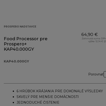
PROSPERO NADSTAVCE
64,90 €
Food Processor pre
Zahrnutá suma DPH
výške 12,14 € (
Prospero+
KAP40.000GY
KAP40.000GY
Porovnať
6 HRÚBOK KRÁJANIA PRE DOKONALÉ VÝSLEDKY
SKVELÝ PRE MENŠIE DOMÁCNOSTI
JEDNODUCHÉ ČISTENIE