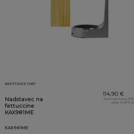
NADSTAVCE CHEF
114,90 €
Nadstavec na
Zahrnutá suma DPH
výške 21,49 € (
fettuccine
KAX981ME
KAX981ME