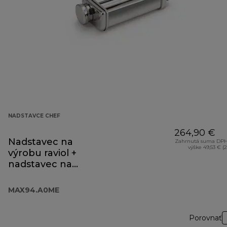
NADSTAVCE CHEF
264,90 €
Nadstavec na
Zahrnutá suma DPH
výške 49,53 € (
výrobu raviol +
nadstavec na
lasagne
MAX94.A0ME
MAX94.A0ME
Porovnať