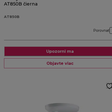
AT850B čierna
AT850B
Porovnať
Upozorni ma
Objavte viac