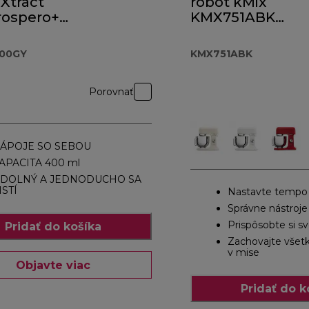
Xtract
robot kMix
rospero+
KMX751ABK
.000GY
čiernej farby
Sleek Black
000GY
KMX751ABK
231,00 €
Porovnať
ÁPOJE SO SEBOU
APACITA 400 ml
DOLNÝ A JEDNODUCHO SA
ISTÍ
Nastavte tempo
Správne nástroje
Prispôsobte si sv
Pridať do košíka
Zachovajte všet
v mise
Objavte viac
Pridať do k