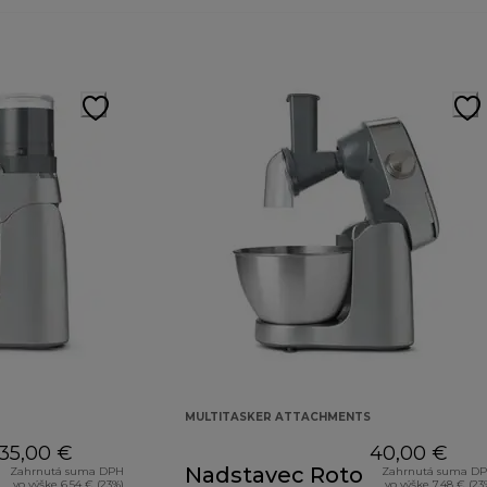
MULTITASKER ATTACHMENTS
35,00 €
40,00 €
Nadstavec Roto
Zahrnutá suma DPH
Zahrnutá suma D
vo výške 6,54 € (23%)
vo výške 7,48 € (23