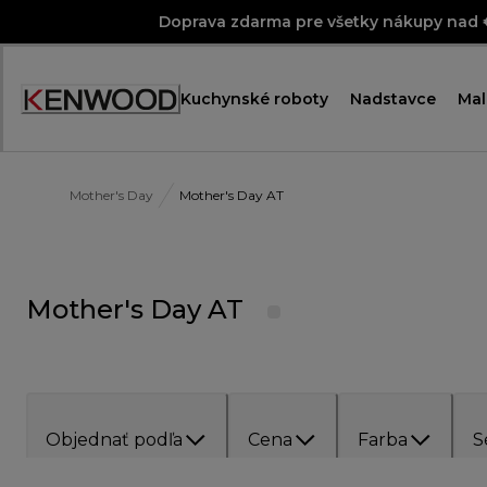
Skip
Doprava zdarma pre všetky nákupy nad
to
Content
Kuchynské roboty
Nadstavce
Mal
Mother's Day
Mother's Day AT
Mother's Day AT
Objednať podľa
Cena
Farba
S