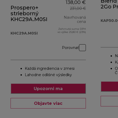
Blend 
138,00 €
2Go P
Prospero+
231,00 €
KAP50
strieborný
Navrhovaná
KHC29A.M0SI
KAP50.
cena
Zahrnutá suma DPH
pôvodná cena 
vo výške 25,80 € (23%)
KHC29A.M0SI
Porovnať
N
K
Každá ingrediencia v zmesi
O
Č
Lahodne odlišné výsledky
Upozorni ma
Objavte viac