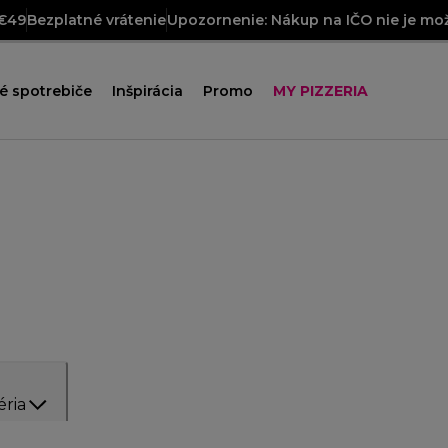
 €49
Bezplatné vrátenie
Upozornenie: Nákup na IČO nie je mož
é spotrebiče
Inšpirácia
Promo
MY PIZZERIA
éria