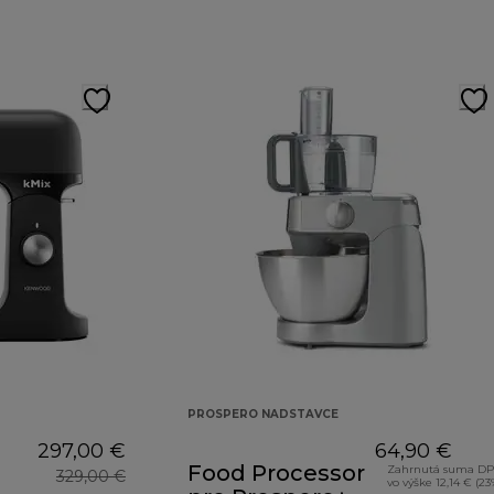
PROSPERO NADSTAVCE
297,00 €
64,90 €
Food Processor
Zahrnutá suma D
329,00 €
vo výške 12,14 € (23