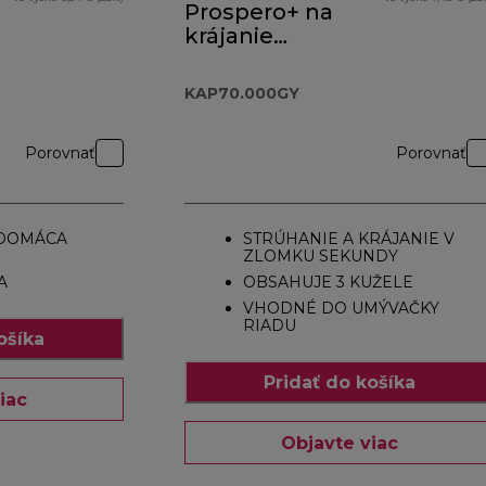
Prospero+ na
krájanie
potravín
KAP70.000GY
KAP70.000GY
Porovnať
Porovnať
DOMÁCA
STRÚHANIE A KRÁJANIE V
ZLOMKU SEKUNDY
A
OBSAHUJE 3 KUŽELE
VHODNÉ DO UMÝVAČKY
RIADU
ošíka
Pridať do košíka
iac
Objavte viac