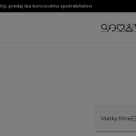
ný, predaj iba koncovému spotrebiteľovi
Všetky filtre