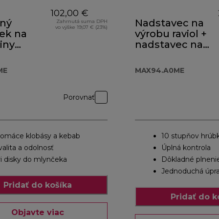
102,00 €
vný
Nadstavec na
Zahrnutá suma DPH
vo výške 19,07 € (23%)
ek na
výrobu raviol +
iny
nadstavec na
50ME
lasagne
MAX94.A0ME
ME
MAX94.A0ME
Porovnať
omáce klobásy a kebab
10 stupňov hrúb
valita a odolnosť
Úplná kontrola
ri disky do mlynčeka
Dôkladné plneni
Jednoduchá úpr
Pridať do košíka
Pridať do k
Objavte viac