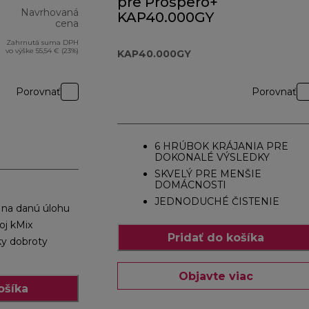
pre Prospero+
Navrhovaná
KAP40.000GY
cena
Zahrnutá suma DPH
pôvodná cena 329,00 €
vo výške 55,54 € (23%)
KAP40.000GY
Porovnať
Porovnať
6 HRÚBOK KRÁJANIA PRE
DOKONALÉ VÝSLEDKY
SKVELÝ PRE MENŠIE
DOMÁCNOSTI
JEDNODUCHÉ ČISTENIE
 na danú úlohu
oj kMix
Pridať do košíka
ky dobroty
Objavte viac
ošíka