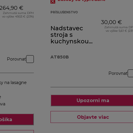
264,90 €
PRÍSLUŠENSTVO
Zahrnutá suma DPH
vo výške 49,53 € (23%)
30,00 €
Nadstavec
Zahrnutá suma D
vo výške 5,61 € (23
stroja s
kuchynskou
váhou AT850B
čierna
AT850B
Porovnať
Porovnať
ky na lasagne
e
Upozorni ma
ava
Objavte viac
ošíka