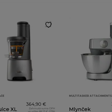
AČE
MULTITASKER ATTACHMENTS
364,90 €
uice XL
Mlynček
Zahrnutá suma DPH
vo výške 68,23 € (23%)