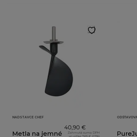
NADSTAVCE CHEF
ODŠŤAVOV
40,90 €
Metla na jemné
PureJ
Zahrnutá suma DPH
vo výške 7,65 € (23%)