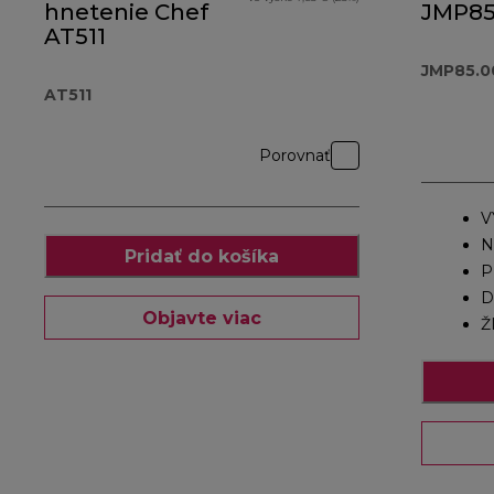
hnetenie Chef
JMP85
AT511
JMP85.0
AT511
Porovnať
V
N
Pridať do košíka
P
D
Objavte viac
Ž