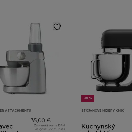
-10 %
KER ATTACHMENTS
STOJANOVÉ MIXÉRY KMIX
35,00 €
avec
Kuchynský
Zahrnutá suma DPH
vo výške 6,54 € (23%)