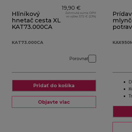
19,90 €
Hliníkový
Prída
Zahrnutá suma DPH
vo výške 3,72 € (23%)
hnetač cesta XL
mlynč
KAT73.000CA
potrav
KAX9
KAT73.000CA
KAX950
Porovnať
D
Pridať do košíka
K
T
Objavte viac