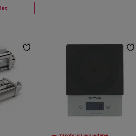
iac
Zásoby sú vypredané