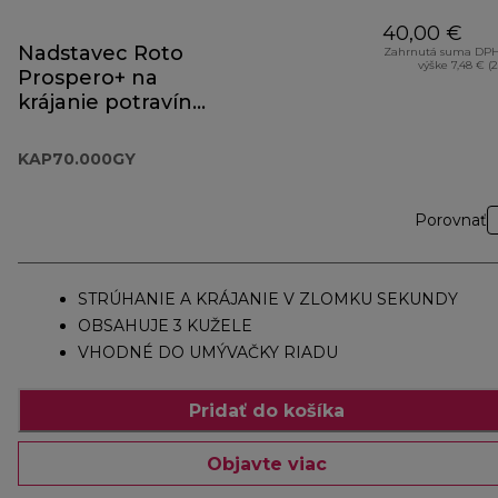
40,00 €
Nadstavec Roto
Zahrnutá suma DPH
výške 7,48 € (
Prospero+ na
krájanie potravín
KAP70.000GY
KAP70.000GY
Porovnať
STRÚHANIE A KRÁJANIE V ZLOMKU SEKUNDY
OBSAHUJE 3 KUŽELE
VHODNÉ DO UMÝVAČKY RIADU
Pridať do košíka
Objavte viac