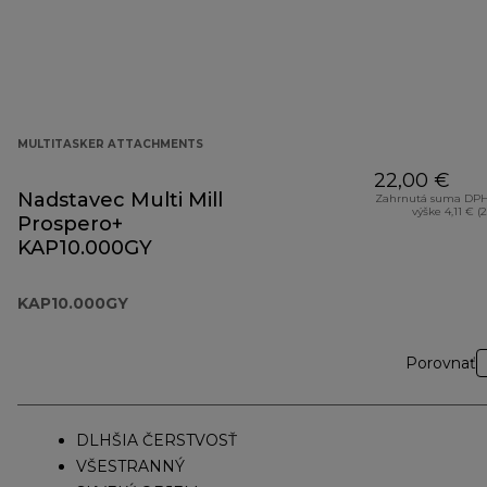
MULTITASKER ATTACHMENTS
22,00 €
Nadstavec Multi Mill
Zahrnutá suma DPH
výške 4,11 € (
Prospero+
KAP10.000GY
KAP10.000GY
Porovnať
DLHŠIA ČERSTVOSŤ
VŠESTRANNÝ