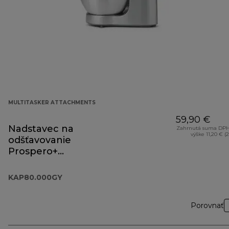
MULTITASKER ATTACHMENTS
59,90 €
Nadstavec na
Zahrnutá suma DPH
výške 11,20 € (
odšťavovanie
Prospero+
KAP80.000GY
KAP80.000GY
Porovnať