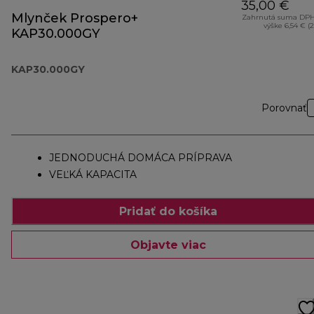
35,00 €
Mlynček Prospero+
Zahrnutá suma DPH
výške 6,54 € (
KAP30.000GY
KAP30.000GY
Porovnať
JEDNODUCHÁ DOMÁCA PRÍPRAVA
VEĽKÁ KAPACITA
Pridať do košíka
Objavte viac