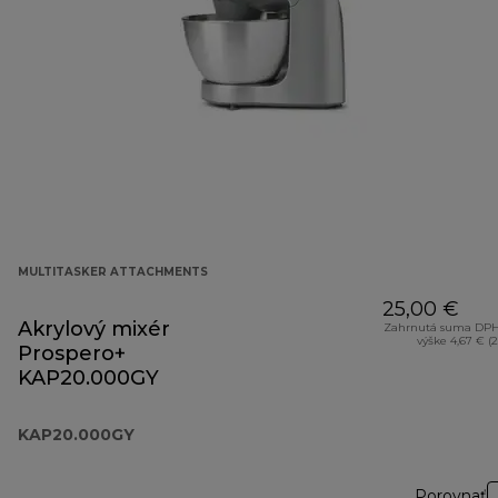
MULTITASKER ATTACHMENTS
25,00 €
Akrylový mixér
Zahrnutá suma DPH
výške 4,67 € (
Prospero+
KAP20.000GY
KAP20.000GY
Porovnať