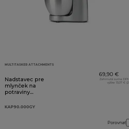
MULTITASKER ATTACHMENTS
69,90 €
Nadstavec pre
Zahrnutá suma DPH
výške 13,07 € (
mlynček na
potraviny
Prospero+
KAP90.000GY
KAP90.000GY
Porovnať