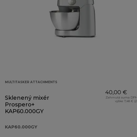
MULTITASKER ATTACHMENTS
40,00 €
Sklenený mixér
Zahrnutá suma DPH
výške 7,48 € (
Prospero+
KAP60.000GY
KAP60.000GY