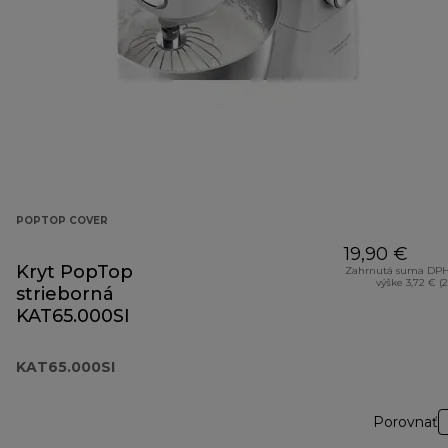
POPTOP COVER
19,90 €
Kryt PopTop
Zahrnutá suma DPH
výške 3,72 € (
strieborná
KAT65.000SI
KAT65.000SI
Porovnať