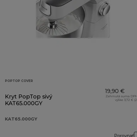
POPTOP COVER
19,90 €
Kryt PopTop sivý
Zahrnutá suma DPH
výške 3,72 € (
KAT65.000GY
KAT65.000GY
Porovnať