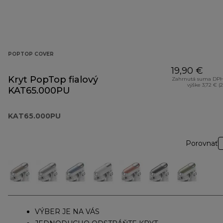
POPTOP COVER
19,90 €
Kryt PopTop fialový
Zahrnutá suma DPH
výške 3,72 € (
KAT65.000PU
KAT65.000PU
Porovnať
VÝBER JE NA VÁS