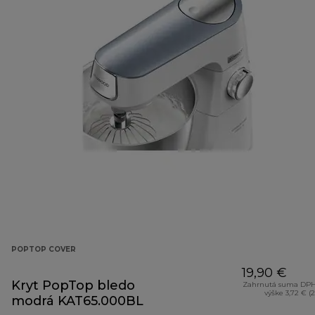
POPTOP COVER
19,90 €
Kryt PopTop bledo
Zahrnutá suma DPH
výške 3,72 € (
modrá KAT65.000BL