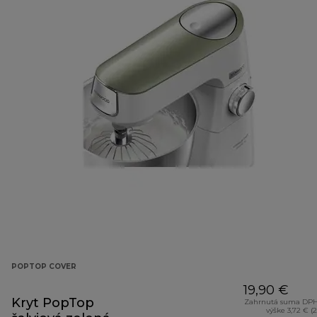
POPTOP COVER
19,90 €
Kryt PopTop
Zahrnutá suma DPH
výške 3,72 € (