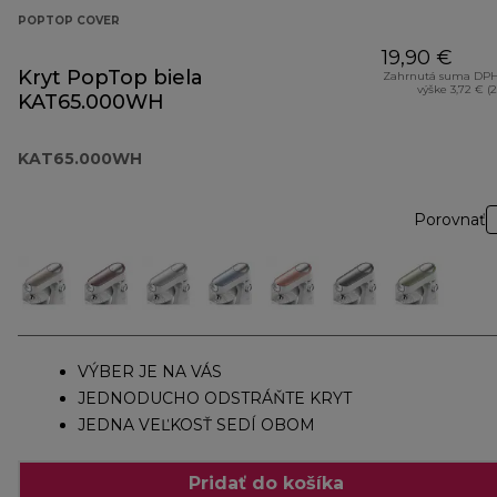
POPTOP COVER
19,90 €
Kryt PopTop biela
Zahrnutá suma DPH
výške 3,72 € (
KAT65.000WH
KAT65.000WH
Porovnať
VÝBER JE NA VÁS
JEDNODUCHO ODSTRÁŇTE KRYT
JEDNA VEĽKOSŤ SEDÍ OBOM
Pridať do košíka