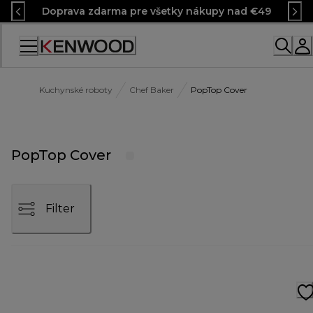
Skip
Doprava zdarma pre všetky nákupy nad €49
to
Content
Kuchynské roboty
Chef Baker
PopTop Cover
PopTop Cover
Filter