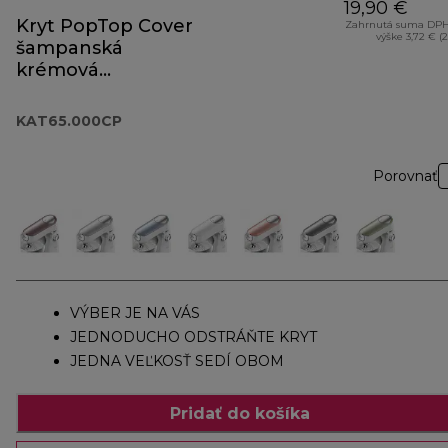
19,90 €
Kryt PopTop Cover
Zahrnutá suma DPH
výške 3,72 € (
šampanská
krémová
KAT65.000CP
KAT65.000CP
Porovnať
VÝBER JE NA VÁS
JEDNODUCHO ODSTRÁŇTE KRYT
JEDNA VEĽKOSŤ SEDÍ OBOM
Pridať do košíka