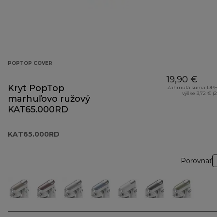
POPTOP COVER
19,90 €
Kryt PopTop
Zahrnutá suma DPH
výške 3,72 € (
marhuľovo ružový
KAT65.000RD
KAT65.000RD
Porovnať