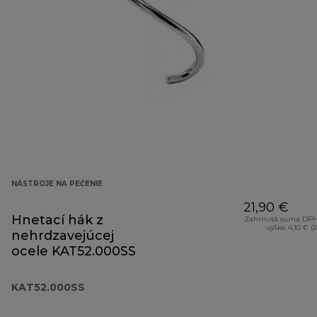
NÁSTROJE NA PEČENIE
21,90 €
Hnetací hák z
Zahrnutá suma DPH
výške 4,10 € (
nehrdzavejúcej
ocele KAT52.000SS
KAT52.000SS