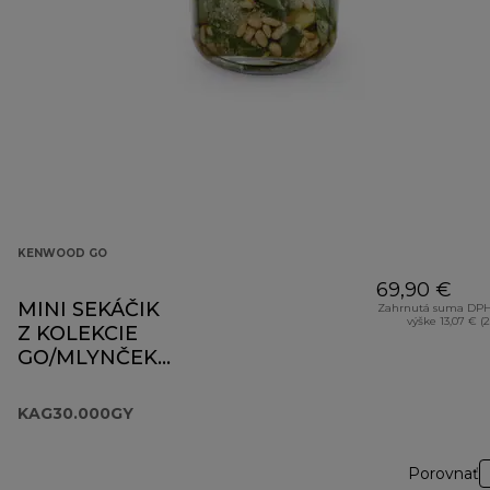
KENWOOD GO
69,90 €
MINI SEKÁČIK
Zahrnutá suma DPH
výške 13,07 € (
Z KOLEKCIE
GO/MLYNČEK
KAG30.000GY
KAG30.000GY
Porovnať