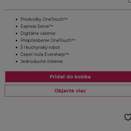
Predvoľby OneTouch™
Express Serve™
Digitálne váženie
Prispôsobenie OneTouch™
3 l kuchynský robot
Čepeľ noža Eversharp™
Jednoduché čistenie
Pridať do košíka
Objavte viac