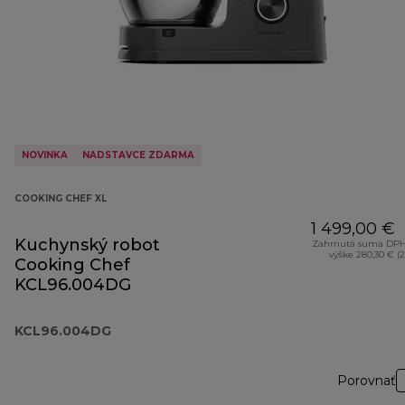
NOVINKA
NADSTAVCE ZDARMA
COOKING CHEF XL
1 499,00 €
Kuchynský robot
Zahrnutá suma DPH
výške 280,30 € (
Cooking Chef
KCL96.004DG
KCL96.004DG
Porovnať