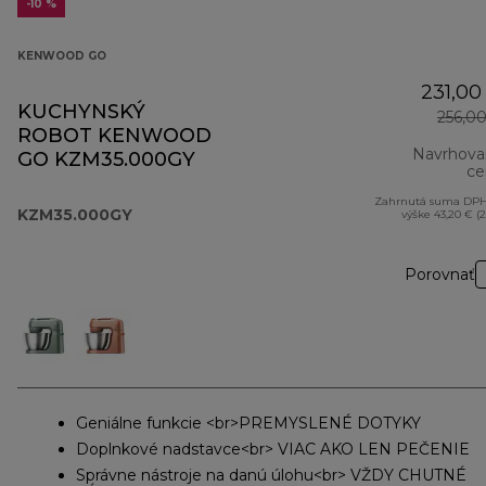
-10 %
KENWOOD GO
231,00
KUCHYNSKÝ
256,0
ROBOT KENWOOD
Navrhova
GO KZM35.000GY
ce
Zahrnutá suma DPH
KZM35.000GY
výške 43,20 € (
Porovnať
Geniálne funkcie <br>PREMYSLENÉ DOTYKY
Doplnkové nadstavce<br> VIAC AKO LEN PEČENIE
Správne nástroje na danú úlohu<br> VŽDY CHUTNÉ