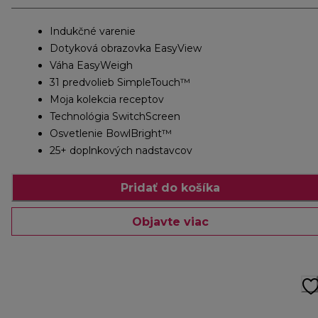
Indukčné varenie
Dotyková obrazovka EasyView
Váha EasyWeigh
31 predvolieb SimpleTouch™
Moja kolekcia receptov
Technológia SwitchScreen
Osvetlenie BowlBright™
25+ doplnkových nadstavcov
Pridať do košíka
Objavte viac