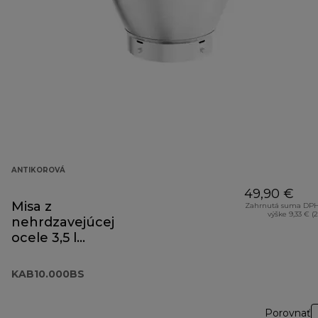
ANTIKOROVÁ
49,90 €
Misa z
Zahrnutá suma DPH
výške 9,33 € (
nehrdzavejúcej
ocele 3,5 l
KAB10.000BS
KAB10.000BS
Porovnať