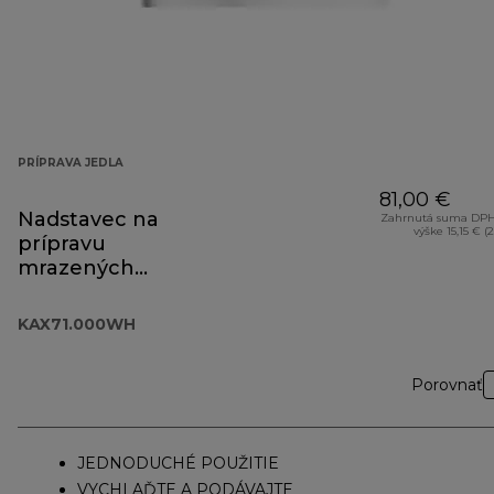
PRÍPRAVA JEDLA
81,00 €
Nadstavec na
Zahrnutá suma DPH
výške 15,15 € (
prípravu
mrazených
dezertov
KAX71.000WH
KAX71.000WH
Porovnať
JEDNODUCHÉ POUŽITIE
VYCHLAĎTE A PODÁVAJTE