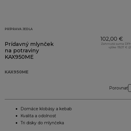
PRÍPRAVA JEDLA
102,00 €
Prídavný mlynček
Zahrnutá suma DPH
výške 19,07 € (
na potraviny
KAX950ME
KAX950ME
Porovnať
Domáce klobásy a kebab
Kvalita a odolnosť
Tri disky do mlynčeka