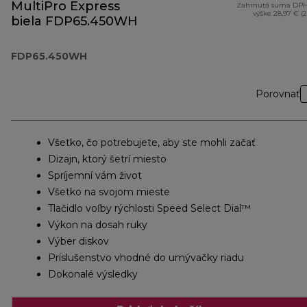
MultiPro Express
Zahrnutá suma DPH
výške 28,97 € (
biela FDP65.450WH
FDP65.450WH
Porovnať
Všetko, čo potrebujete, aby ste mohli začať
Dizajn, ktorý šetrí miesto
Spríjemní vám život
Všetko na svojom mieste
Tlačidlo voľby rýchlosti Speed ​​Select Dial™
Výkon na dosah ruky
Výber diskov
Príslušenstvo vhodné do umývačky riadu
Dokonalé výsledky