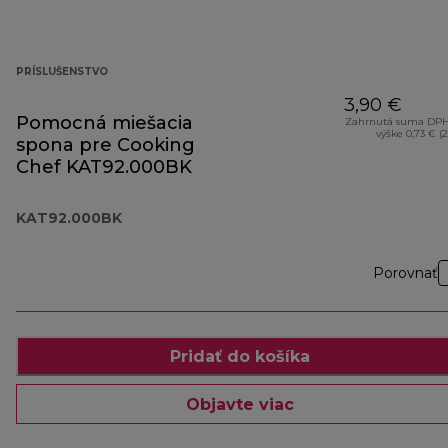
PRÍSLUŠENSTVO
3,90 €
Pomocná miešacia
Zahrnutá suma DPH
výške 0,73 € (
spona pre Cooking
Chef KAT92.000BK
KAT92.000BK
Porovnať
Pridať do košíka
Objavte viac