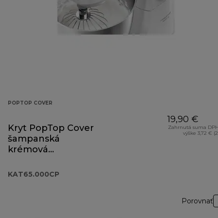
POPTOP COVER
19,90 €
Kryt PopTop Cover
Zahrnutá suma DPH
výške 3,72 € (
šampanská
krémová
KAT65.000CP
KAT65.000CP
Porovnať