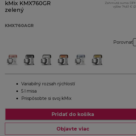
kMix KMX760GR
Zahrnutá suma DPH
výške 74,61 € (
zelený
KMX760AGR
Porovnať
Variabilný rozsah rýchlostí
5 l misa
Prispôsobte si svoj kMix
Pridať do košíka
Objavte viac