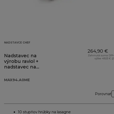
NADSTAVCE CHEF
264,90 €
Nadstavec na
Zahrnutá suma DPH
výške 49,53 € (
výrobu raviol +
nadstavec na
lasagne
MAX94.A0ME
MAX94.A0ME
Porovnať
10 stupňov hrúbky na lasagne